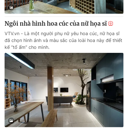
Thị trường 24h
Tấm lòng Việt
VTV4
Vươn mình bằng AI
Ngôi nhà hình hoa cúc của nữ họa sĩ
VTV.vn - Là một người phụ nữ yêu hoa cúc, nữ họa sĩ
VTV9
VTV8
đã chọn hình ảnh và màu sắc của loài hoa này để thiết
kế “tổ ấm” cho mình.
Liên hệ tòa soạn
English
THỜI BÁO VTV
Theo dõi báo trên
Cơ quan chủ quản:
Đài Truyền hình Việt Nam
Cơ quan báo chí:
Thời báo VTV