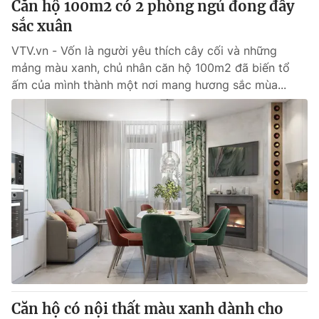
Căn hộ 100m2 có 2 phòng ngủ đong đầy
sắc xuân
® Cấm sao chép dưới mọi hình thức nếu không có sự chấp
VTV.vn - Vốn là người yêu thích cây cối và những
thuận bằng văn bản. Ghi rõ nguồn VTV.vn khi phát hành lại
mảng màu xanh, chủ nhân căn hộ 100m2 đã biến tổ
thông tin từ website này.
ấm của mình thành một nơi mang hương sắc mùa...
Căn hộ có nội thất màu xanh dành cho