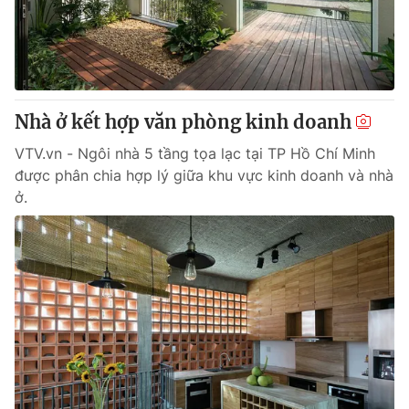
Giao lưu trực tuyến
Sản phẩm
Lịch phát sóng
Thị trường
Tư vấn
Nhà ở kết hợp văn phòng kinh doanh
Chuyên mục khác
Emagazine
VTV.vn - Ngôi nhà 5 tầng tọa lạc tại TP Hồ Chí Minh
Podcast
được phân chia hợp lý giữa khu vực kinh doanh và nhà
ở.
Photo
Infographic
Video
Shorts video
VTV Money
VTV Thể thao
VTV Sức khoẻ
Bất động sản