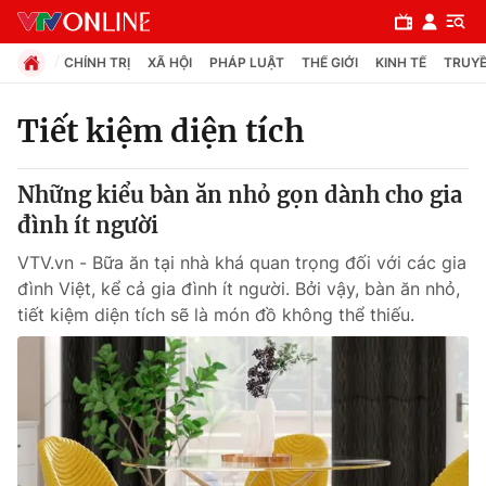
CHÍNH TRỊ
XÃ HỘI
PHÁP LUẬT
THẾ GIỚI
KINH TẾ
TRUYỀ
Tiết kiệm diện tích
Chuyên mục
Những kiểu bàn ăn nhỏ gọn dành cho gia
Chính trị
đình ít người
VTV.vn - Bữa ăn tại nhà khá quan trọng đối với các gia
Xã hội
đình Việt, kể cả gia đình ít người. Bởi vậy, bàn ăn nhỏ,
tiết kiệm diện tích sẽ là món đồ không thể thiếu.
Pháp luật
Y tế
Thế giới