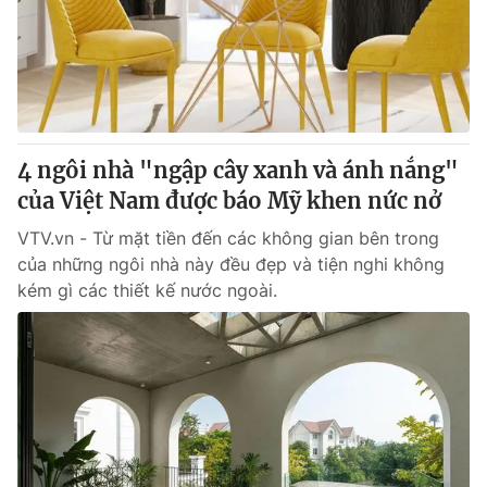
Tin tức
Kinh tế
Thế giới đó đây
Tài chính
Dữ liệu và đời sống
Câu chuyện quốc tế
Thị trường
4 ngôi nhà "ngập cây xanh và ánh nắng"
Truyền hình
Góc doanh nghiệp
của Việt Nam được báo Mỹ khen nức nở
Phim VTV
Giải trí
VTV.vn - Từ mặt tiền đến các không gian bên trong
Hậu trường
của những ngôi nhà này đều đẹp và tiện nghi không
Điện ảnh
kém gì các thiết kế nước ngoài.
Đời sống
Nhân vật
Âm nhạc
Du lịch
Khán giả
Giáo dục
Sao
Làm đẹp
Giải sao mai
Tuyển sinh
Công nghệ
Chất lượng cuộc sống
Học trực tuyến
Hitech Công nghệ tương lai