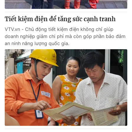
® Cấm sao chép dưới mọi hình thức nếu không có sự chấp
Tiết kiệm điện để tăng sức cạnh tranh
thuận bằng văn bản. Ghi rõ nguồn VTV.vn khi phát hành lại
thông tin từ website này.
VTV.vn - Chủ động tiết kiệm điện không chỉ giúp
doanh nghiệp giảm chi phí mà còn góp phần bảo đảm
an ninh năng lượng quốc gia.