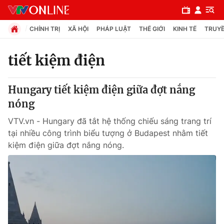
CHÍNH TRỊ
XÃ HỘI
PHÁP LUẬT
THẾ GIỚI
KINH TẾ
TRUYỀ
tiết kiệm điện
Chuyên mục
Hungary tiết kiệm điện giữa đợt nắng
Chính trị
nóng
VTV.vn - Hungary đã tắt hệ thống chiếu sáng trang trí
Xã hội
tại nhiều công trình biểu tượng ở Budapest nhằm tiết
kiệm điện giữa đợt nắng nóng.
Pháp luật
Y tế
Thế giới