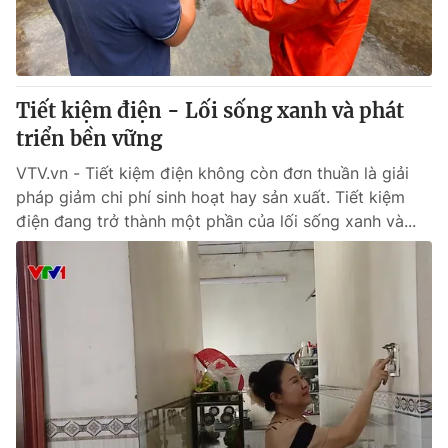
Thị trường 24h
Tấm lòng Việt
VTV4
Vươn mình bằng AI
Tiết kiệm điện - Lối sống xanh và phát
VTV9
VTV8
triển bền vững
VTV.vn - Tiết kiệm điện không còn đơn thuần là giải
Liên hệ tòa soạn
English
pháp giảm chi phí sinh hoạt hay sản xuất. Tiết kiệm
điện đang trở thành một phần của lối sống xanh và...
THỜI BÁO VTV
Theo dõi báo trên
Cơ quan chủ quản:
Đài Truyền hình Việt Nam
Cơ quan báo chí:
Thời báo VTV