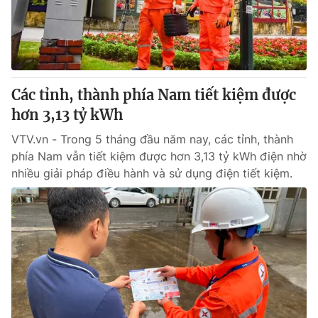
Giao lưu trực tuyến
Sản phẩm
Lịch phát sóng
Thị trường
Tư vấn
Các tỉnh, thành phía Nam tiết kiệm được
Chuyên mục khác
hơn 3,13 tỷ kWh
Emagazine
Podcast
VTV.vn - Trong 5 tháng đầu năm nay, các tỉnh, thành
phía Nam vẫn tiết kiệm được hơn 3,13 tỷ kWh điện nhờ
Photo
Infographic
nhiều giải pháp điều hành và sử dụng điện tiết kiệm.
Video
Shorts video
VTV Money
VTV Thể thao
VTV Sức khoẻ
Bất động sản