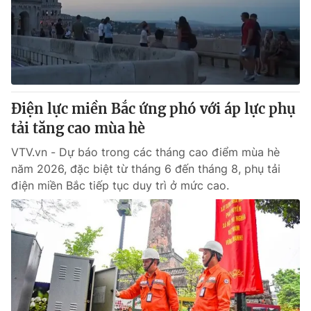
Tin tức
Kinh tế
Thế giới đó đây
Tài chính
Dữ liệu và đời sống
Câu chuyện quốc tế
Thị trường
Điện lực miền Bắc ứng phó với áp lực phụ
Truyền hình
Góc doanh nghiệp
tải tăng cao mùa hè
Phim VTV
Giải trí
VTV.vn - Dự báo trong các tháng cao điểm mùa hè
Hậu trường
năm 2026, đặc biệt từ tháng 6 đến tháng 8, phụ tải
Điện ảnh
điện miền Bắc tiếp tục duy trì ở mức cao.
Đời sống
Nhân vật
Âm nhạc
Du lịch
Khán giả
Giáo dục
Sao
Làm đẹp
Giải sao mai
Tuyển sinh
Công nghệ
Chất lượng cuộc sống
Học trực tuyến
Hitech Công nghệ tương lai