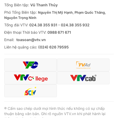
Giao lưu trực tuyến
Tổng Biên tập:
Vũ Thanh Thủy
Sản phẩm
Phó Tổng Biên tập:
Nguyễn Thị Mỹ Hạnh, Phạm Quốc Thắng,
Lịch phát sóng
Thị trường
Nguyễn Trọng Ninh
Tổng đài VTV:
024.38 355 931 - 024.38 355 932
Tư vấn
Ðiện thoại Thời báo VTV:
0988 671 671
Chuyên mục khác
Email:
toasoan@vtv.vn
Emagazine
Podcast
Liên hệ quảng cáo:
(024) 626 79595
Photo
Infographic
Video
Shorts video
VTV Money
VTV Thể thao
VTV Sức khoẻ
Bất động sản
® Cấm sao chép dưới mọi hình thức nếu không có sự chấp
thuận bằng văn bản. Ghi rõ nguồn VTV.vn khi phát hành lại