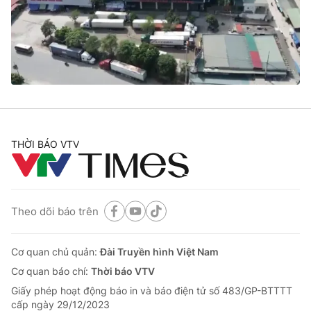
Tin tức
Kinh tế
Thế giới đó đây
Tài chính
Dữ liệu và đời sống
Câu chuyện quốc tế
Thị trường
Truyền hình
Góc doanh nghiệp
Phim VTV
THỜI BÁO VTV
Giải trí
Hậu trường
Điện ảnh
Đời sống
Nhân vật
Âm nhạc
Theo dõi báo trên
Du lịch
Khán giả
Giáo dục
Sao
Làm đẹp
Giải sao mai
Cơ quan chủ quản:
Đài Truyền hình Việt Nam
Tuyển sinh
Công nghệ
Cơ quan báo chí:
Thời báo VTV
Chất lượng cuộc sống
Học trực tuyến
Giấy phép hoạt động báo in và báo điện tử số 483/GP-BTTTT
Hitech Công nghệ tương lai
cấp ngày 29/12/2023