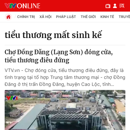
CHÍNH TRỊ
XÃ HỘI
PHÁP LUẬT
THẾ GIỚI
KINH TẾ
TRUYỀ
tiểu thương mất sinh kế
Chuyên mục
Chợ Đồng Đăng (Lạng Sơn) đóng cửa,
Chính trị
tiểu thương điêu đứng
VTV.vn - Chợ đóng cửa, tiểu thương điêu đứng, đây là
Xã hội
tình trạng tại tổ hợp Trung tâm thương mại - chợ Đồng
Đăng ở thị trấn Đồng Đăng, huyện Cao Lộc, tỉnh...
Pháp luật
Y tế
Thế giới