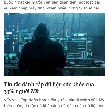
buộc 4 hacker người Việt liên quan đến một loạt các
vụ xâm nhập máy tính, khiến nhiều công ty thiệt hại...
Tin tặc đánh cắp dữ liệu sức khỏe của
33% người Mỹ
VTV.vn - Tập đoàn bảo hiểm y tế UnitedHealth của Mỹ
thừa nhận, tin tặc có khả năng đã đánh cắp dữ liệu cá