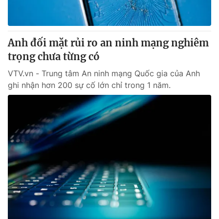
Giấy phép hoạt động báo in và báo điện tử số 483/GP-BTTTT
cấp ngày 29/12/2023
Tổng Biên tập:
Vũ Thanh Thủy
Anh đối mặt rủi ro an ninh mạng nghiêm
Phó Tổng Biên tập:
Nguyễn Thị Mỹ Hạnh, Phạm Quốc Thắng,
trọng chưa từng có
Nguyễn Trọng Ninh
Tổng đài VTV:
024.38 355 931 - 024.38 355 932
VTV.vn - Trung tâm An ninh mạng Quốc gia của Anh
Ðiện thoại Thời báo VTV:
024.66 897 897
ghi nhận hơn 200 sự cố lớn chỉ trong 1 năm.
Email:
toasoan@vtv.vn
Liên hệ quảng cáo:
024-7300.7108