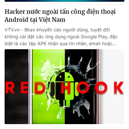
Hacker nước ngoài tấn công điện thoại
® Cấm sao chép dưới mọi hình thức nếu không có sự chấp
Android tại Việt Nam
thuận bằng văn bản. Ghi rõ nguồn VTV.vn khi phát hành lại
thông tin từ website này.
VTV.vn - Bkav khuyến cáo người dùng, tuyệt đối
không cài đặt các ứng dụng ngoài Google Play, đặc
biệt là các tệp APK nhận qua tin nhắn, email hoặc...