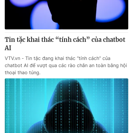
Giao lưu trực tuyến
Sản phẩm
Lịch phát sóng
Thị trường
Tư vấn
Tin tặc khai thác “tính cách” của chatbot
Chuyên mục khác
AI
Emagazine
Podcast
VTV.vn - Tin tặc đang khai thác “tính cách” của
chatbot AI để vượt qua các rào chắn an toàn bằng hội
Photo
Infographic
thoại thao túng.
Video
Shorts video
VTV Money
VTV Thể thao
VTV Sức khoẻ
Bất động sản