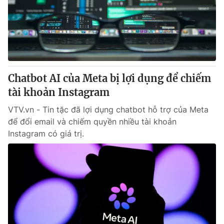
Tin tức
Kinh tế
Thế giới đó đây
Tài chính
Dữ liệu và đời sống
Câu chuyện quốc tế
Thị trường
Chatbot AI của Meta bị lợi dụng để chiếm
Truyền hình
Góc doanh nghiệp
tài khoản Instagram
Phim VTV
Giải trí
VTV.vn - Tin tặc đã lợi dụng chatbot hỗ trợ của Meta
Hậu trường
để đổi email và chiếm quyền nhiều tài khoản
Điện ảnh
Instagram có giá trị.
Đời sống
Nhân vật
Âm nhạc
Du lịch
Khán giả
Giáo dục
Sao
Làm đẹp
Giải sao mai
Tuyển sinh
Công nghệ
Chất lượng cuộc sống
Học trực tuyến
Hitech Công nghệ tương lai