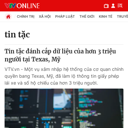
CHÍNH TRỊ
XÃ HỘI
PHÁP LUẬT
THẾ GIỚI
KINH TẾ
TRUYỀ
tin tặc
Chuyên mục
Tin tặc đánh cắp dữ liệu của hơn 3 triệu
Chính trị
người tại Texas, Mỹ
VTV.vn - Một vụ xâm nhập hệ thống của cơ quan chính
Xã hội
quyền bang Texas, Mỹ, đã làm lộ thông tin giấy phép
lái xe và số hộ chiếu của hơn 3 triệu người.
Pháp luật
Y tế
Thế giới