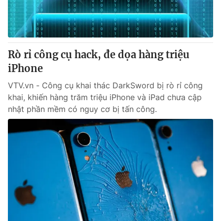
Thị trường 24h
Tấm lòng Việt
VTV4
Vươn mình bằng AI
Rò rỉ công cụ hack, đe dọa hàng triệu
VTV9
VTV8
iPhone
VTV.vn - Công cụ khai thác DarkSword bị rò rỉ công
Liên hệ tòa soạn
English
khai, khiến hàng trăm triệu iPhone và iPad chưa cập
nhật phần mềm có nguy cơ bị tấn công.
THỜI BÁO VTV
Theo dõi báo trên
Cơ quan chủ quản:
Đài Truyền hình Việt Nam
Cơ quan báo chí:
Thời báo VTV