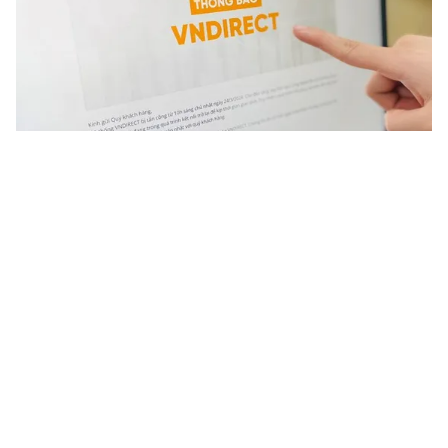
Tin mới
Video
Live
Emagazine
Trang chủ
Chính phủ Pháp bị tấn công mạng với
mức độ chưa từng có
VTV.vn - Văn phòng Thủ tướng Pháp thông báo một
số cơ quan nhà nước của Pháp đã bị tấn công mạng.