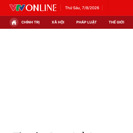
Thứ Sáu, 7/8/2026
CHÍNH TRỊ
XÃ HỘI
PHÁP LUẬT
THẾ GIỚI
Chính trị
Xã hội
Thế giới
Kinh tế
Tin tức
Tài chính
Thế giới đó đây
Thị trường
Câu chuyện quốc tế
Góc doanh nghiệp
Dữ liệu và đời sống