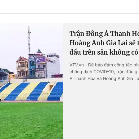
Góc ảnh
Giáo dục
Công nghệ
Trận Đông Á Thanh H
Tuyển sinh
Hitech Công ng
Hoàng Anh Gia Lai sẽ 
đấu trên sân không có.
Học trực tuyến
Sản phẩm
VTV.vn - Để bảo đảm công tác p
g
Thị trường
chống dịch COVID-19, trận đấu g
Tư vấn
Á Thanh Hóa và Hoàng Anh Gia Lai
SVĐ Thanh Hóa chiều 28/4 sẽ kh
khán giả.