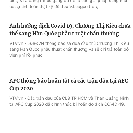
biết, BTC đang rất cố gắng để đề ra các giải pháp cũng như
có sự tính toán thật kỹ để đưa V.League trở lại.
Ảnh hưởng dịch Covid 19, Chương Thị Kiều chưa
thể sang Hàn Quốc phẫu thuật chấn thương
VTV.vn - LĐBĐVN thông báo sẽ đưa cầu thủ Chương Thị Kiều
sang Hàn Quốc phẫu thuật chấn thương và sẽ chi trả toàn bộ
viện phí hồi phục.
AFC thông báo hoãn tất cả các trận đấu tại AFC
Cup 2020
VTV.vn - Các trận đấu của CLB TP.HCM và Than Quảng Ninh
tại AFC Cup 2020 đã chính thức bị hoãn do dịch COVID-19.