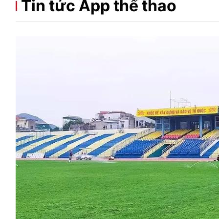
Tin tức App thể thao
Giải trí
Đời sống
Điện ảnh
Du lịch
Âm nhạc
Làm đẹp
Sao
Chất lượng cuộc sốn