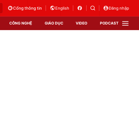
Cổng thông tin
English
Đăng nhập
CÔNG NGHỆ
GIÁO DỤC
VIDEO
PODCAST
VTV Money
VTV Thể thao
VTV Sức khoẻ
Bất động sản
Thị trường 24h
Tấm lòng Việt
Vươn mình bằng AI
VTV4
VTV8
VTV9
Lịch phát sóng
Giao lưu trực tuyến
Sự kiện