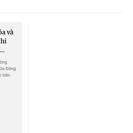
Liên hệ toà soạn
óa và
hệ tương lai
thi
..
hòng
iữa Đông
 trên
ông có