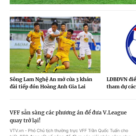
Sông Lam Nghệ An mở cửa 3 khán
LĐBĐVN điều
đài tiếp đón Hoàng Anh Gia Lai
tham dự các
VFF sẵn sàng các phương án để đưa V.League
quay trở lại!
VTV.vn - Phó Chủ tịch thường trực VFF Trần Quốc Tuấn cho