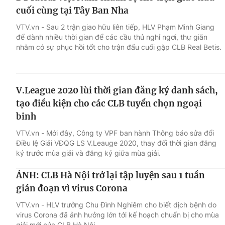
cuối cùng tại Tây Ban Nha
VTV.vn - Sau 2 trận giao hữu liên tiếp, HLV Phạm Minh Giang
để dành nhiều thời gian để các cầu thủ nghỉ ngơi, thư giãn
nhằm có sự phục hồi tốt cho trận đấu cuối gặp CLB Real Betis.
V.League 2020 lùi thời gian đăng ký danh sách,
tạo điều kiện cho các CLB tuyển chọn ngoại
binh
VTV.vn - Mới đây, Công ty VPF ban hành Thông báo sửa đổi
Điều lệ Giải VĐQG LS V.Leauge 2020, thay đổi thời gian đăng
ký trước mùa giải và đăng ký giữa mùa giải.
ẢNH: CLB Hà Nội trở lại tập luyện sau 1 tuần
gián đoạn vì virus Corona
VTV.vn - HLV trưởng Chu Đình Nghiêm cho biết dịch bệnh do
virus Corona đã ảnh hưởng lớn tới kế hoạch chuẩn bị cho mùa
giải mới của CLB Hà Nội.