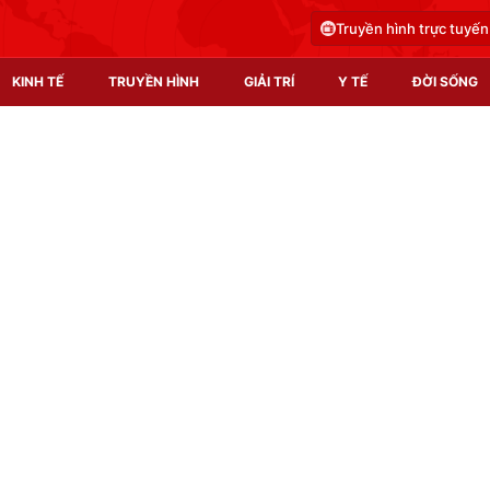
Truyền hình trực tuyến
KINH TẾ
TRUYỀN HÌNH
GIẢI TRÍ
Y TẾ
ĐỜI SỐNG
Pháp luật
Y tế
Truyền hình
Multimedia
Phim VTV
Video
Hậu trường
Shorts video
Nhân vật
Podcast
Khán giả
EMagazine
Giải sao mai
Photo
Infographic