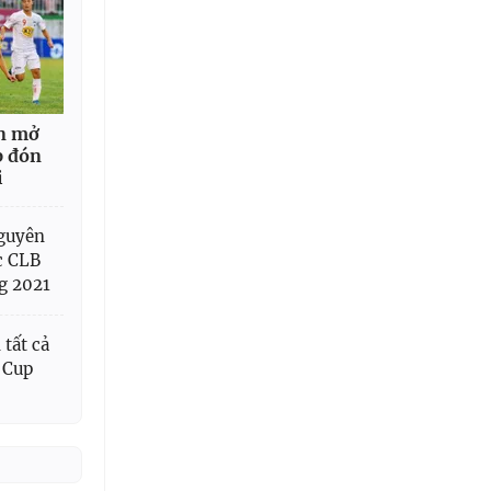
n mở
p đón
i
nguyên
ác CLB
g 2021
tất cả
C Cup