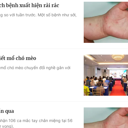
h bệnh xuất hiện rải rác
 so với tuần trước. Một số bệnh như sởi,
giết mổ chó mèo
ết mổ chó mèo chuyển đổi nghề gắn với
ần qua
 nhận 106 ca mắc tay chân miệng tại 56
ử vong).