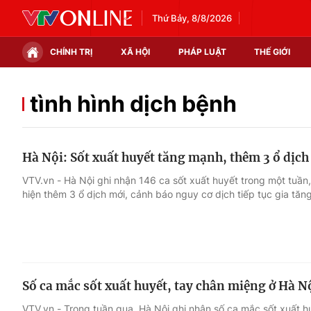
Thứ Bảy, 8/8/2026
CHÍNH TRỊ
XÃ HỘI
PHÁP LUẬT
THẾ GIỚI
Chính trị
Xã hội
tình hình dịch bệnh
Thế giới
Kinh tế
Hà Nội: Sốt xuất huyết tăng mạnh, thêm 3 ổ dịch
Tin tức
Tài chính
VTV.vn - Hà Nội ghi nhận 146 ca sốt xuất huyết trong một tuần,
hiện thêm 3 ổ dịch mới, cảnh báo nguy cơ dịch tiếp tục gia tăng
Thế giới đó đây
Thị trường
Câu chuyện quốc tế
Góc doanh nghiệp
Dữ liệu và đời sống
Số ca mắc sốt xuất huyết, tay chân miệng ở Hà Nộ
VTV.vn - Trong tuần qua, Hà Nội ghi nhận số ca mắc sốt xuất 