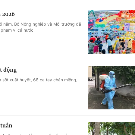
n 2026
ối năm, Bộ Nông nghiệp và Môi trường đã
n phạm vi cả nước.
ạt động
 sốt xuất huyết, 68 ca tay chân miệng,
 tuần