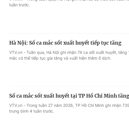
tuần trước.
Giải trí
Đời sống
Điện ảnh
Du lịch
Hà Nội: Số ca mắc sốt xuất huyết tiếp tục tăng
Âm nhạc
Làm đẹp
VTV.vn - Tuần qua, Hà Nội ghi nhận 74 ca sốt xuất huyết, tăng 
mắc có thể tiếp tục gia tăng và xuất hiện thêm ổ dịch.
Sao
Chất lượng cuộc sốn
Số ca mắc sốt xuất huyết tại TP Hồ Chí Minh tă
VTV.vn - Trong tuần 27 năm 2026, TP Hồ Chí Minh ghi nhận 739
trung bình 4 tuần trước.