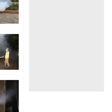
Liên hệ toà soạn
hệ tương lai