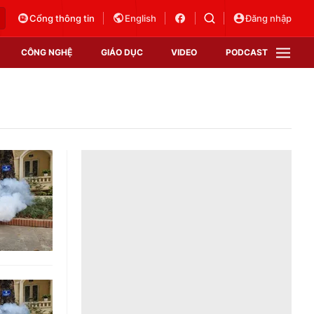
Cổng thông tin
English
Đăng nhập
CÔNG NGHỆ
GIÁO DỤC
VIDEO
PODCAST
VTV Money
VTV Thể thao
VTV Sức khoẻ
Bất động sản
Thị trường 24h
Tấm lòng Việt
Vươn mình bằng AI
VTV4
VTV8
VTV9
Lịch phát sóng
Giao lưu trực tuyến
Sự kiện