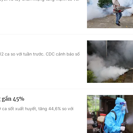
Góc ảnh
Giáo dục
Công nghệ
Tuyển sinh
Hitech Công ng
Học trực tuyến
Sản phẩm
12 ca so với tuần trước. CDC cảnh báo số
g
Thị trường
Tư vấn
ng gần 45%
 ca sốt xuất huyết, tăng 44,6% so với