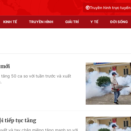
Truyền hình trực tuyến
KINH TẾ
TRUYỀN HÌNH
GIẢI TRÍ
Y TẾ
ĐỜI SỐNG
Pháp luật
Y tế
Truyền hình
Multimedia
 mới
Phim VTV
Video
 tăng 50 ca so với tuần trước và xuất
.
Hậu trường
Shorts video
Nhân vật
Podcast
Khán giả
EMagazine
Giải sao mai
Photo
i tiếp tục tăng
Infographic
huyết và tay chân miệng tăng mạnh so với