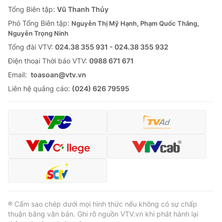
Giao lưu trực tuyến
Tổng Biên tập:
Vũ Thanh Thủy
Sản phẩm
Phó Tổng Biên tập:
Nguyễn Thị Mỹ Hạnh, Phạm Quốc Thắng,
Lịch phát sóng
Thị trường
Nguyễn Trọng Ninh
Tổng đài VTV:
024.38 355 931 - 024.38 355 932
Tư vấn
Ðiện thoại Thời báo VTV:
0988 671 671
Chuyên mục khác
Email:
toasoan@vtv.vn
Emagazine
Podcast
Liên hệ quảng cáo:
(024) 626 79595
Photo
Infographic
Video
Shorts video
VTV Money
VTV Thể thao
VTV Sức khoẻ
Bất động sản
® Cấm sao chép dưới mọi hình thức nếu không có sự chấp
thuận bằng văn bản. Ghi rõ nguồn VTV.vn khi phát hành lại