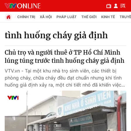
CHÍNH TRỊ
XÃ HỘI
PHÁP LUẬT
THẾ GIỚI
KINH TẾ
TRUYỀ
tình huống cháy giả định
Chuyên mục
Chủ trọ và người thuê ở TP Hồ Chí Minh
Chính trị
lúng túng trước tình huống cháy giả định
VTV.vn - Tại một khu nhà trọ sinh viên, các thiết bị
Xã hội
phòng cháy, chữa cháy đều đạt chuẩn nhưng khi tình
huống giả định xảy ra, một chi tiết nhỏ đã khiến việc...
Pháp luật
Y tế
Thế giới