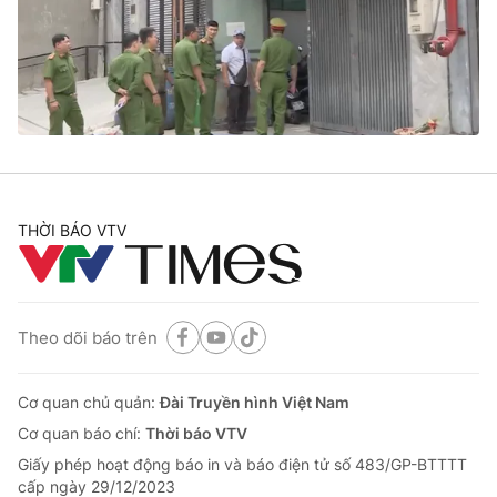
Tin tức
Kinh tế
Thế giới đó đây
Tài chính
Dữ liệu và đời sống
Câu chuyện quốc tế
Thị trường
Truyền hình
Góc doanh nghiệp
Phim VTV
THỜI BÁO VTV
Giải trí
Hậu trường
Điện ảnh
Đời sống
Nhân vật
Âm nhạc
Theo dõi báo trên
Du lịch
Khán giả
Giáo dục
Sao
Làm đẹp
Giải sao mai
Cơ quan chủ quản:
Đài Truyền hình Việt Nam
Tuyển sinh
Công nghệ
Cơ quan báo chí:
Thời báo VTV
Chất lượng cuộc sống
Học trực tuyến
Giấy phép hoạt động báo in và báo điện tử số 483/GP-BTTTT
Hitech Công nghệ tương lai
cấp ngày 29/12/2023