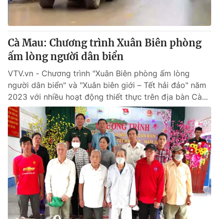
Cơ quan báo chí:
Thời báo VTV
Giấy phép hoạt động báo in và báo điện tử số 483/GP-BTTTT
cấp ngày 29/12/2023
Cà Mau: Chương trình Xuân Biên phòng
Tổng Biên tập:
Vũ Thanh Thủy
ấm lòng người dân biển
Phó Tổng Biên tập:
Nguyễn Thị Mỹ Hạnh, Phạm Quốc Thắng,
VTV.vn - Chương trình "Xuân Biên phòng ấm lòng
Nguyễn Trọng Ninh
người dân biển" và "Xuân biên giới – Tết hải đảo" năm
Tổng đài VTV:
024.38 355 931 - 024.38 355 932
2023 với nhiều hoạt động thiết thực trên địa bàn Cà...
Ðiện thoại Thời báo VTV:
024.66 897 897
Email:
toasoan@vtv.vn
Liên hệ quảng cáo:
024-7300.7108