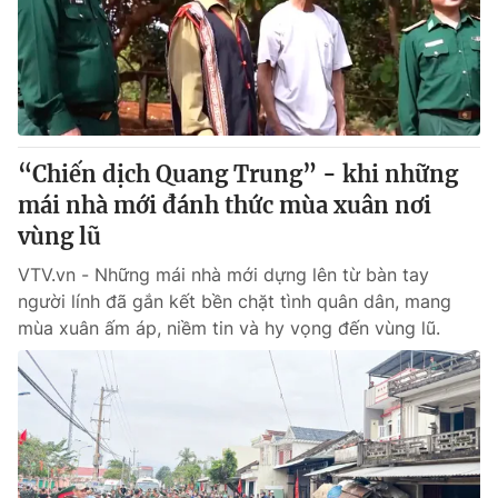
Tin tức
Kinh tế
Thế giới đó đây
Tài chính
Dữ liệu và đời sống
Câu chuyện quốc tế
Thị trường
“Chiến dịch Quang Trung” - khi những
Truyền hình
Góc doanh nghiệp
mái nhà mới đánh thức mùa xuân nơi
Phim VTV
vùng lũ
Giải trí
Hậu trường
VTV.vn - Những mái nhà mới dựng lên từ bàn tay
Điện ảnh
người lính đã gắn kết bền chặt tình quân dân, mang
Đời sống
Nhân vật
mùa xuân ấm áp, niềm tin và hy vọng đến vùng lũ.
Âm nhạc
Du lịch
Khán giả
Giáo dục
Sao
Làm đẹp
Giải sao mai
Tuyển sinh
Công nghệ
Chất lượng cuộc sống
Học trực tuyến
Hitech Công nghệ tương lai