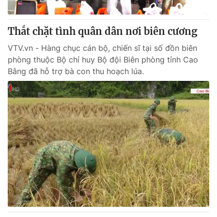
Thắt chặt tình quân dân nơi biên cương
® Cấm sao chép dưới mọi hình thức nếu không có sự chấp
VTV.vn - Hàng chục cán bộ, chiến sĩ tại số đồn biên
thuận bằng văn bản. Ghi rõ nguồn VTV.vn khi phát hành lại
phòng thuộc Bộ chỉ huy Bộ đội Biên phòng tỉnh Cao
thông tin từ website này.
Bằng đã hỗ trợ bà con thu hoạch lúa.