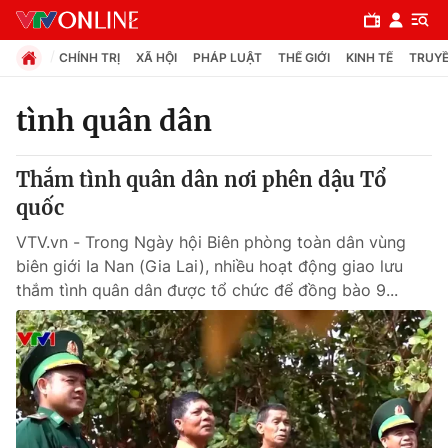
CHÍNH TRỊ
XÃ HỘI
PHÁP LUẬT
THẾ GIỚI
KINH TẾ
TRUYỀ
tình quân dân
Chuyên mục
Thắm tình quân dân nơi phên dậu Tổ
Chính trị
quốc
VTV.vn - Trong Ngày hội Biên phòng toàn dân vùng
Xã hội
biên giới Ia Nan (Gia Lai), nhiều hoạt động giao lưu
thắm tình quân dân được tổ chức để đồng bào 9...
Pháp luật
Y tế
Thế giới