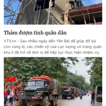
Thị trường 24h
Tấm lòng Việt
VTV4
Vươn mình bằng AI
VTV9
VTV8
Thắm đượm tình quân dân
VTV.vn - Sau nhiều ngày đến Yên Bái để giúp đỡ bà
Liên hệ tòa soạn
English
con vùng lũ, các chiến sỹ của Lực lượng vũ trang quân
khu II đã trở về đơn vị để tiếp tục thực hiện nhiệm vụ.
THỜI BÁO VTV
Theo dõi báo trên
Cơ quan chủ quản:
Đài Truyền hình Việt Nam