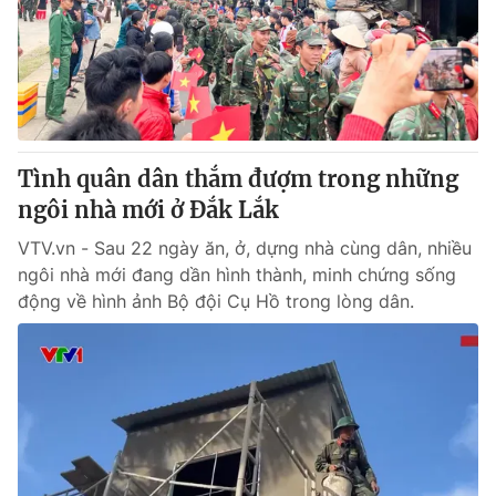
Giao lưu trực tuyến
Sản phẩm
Lịch phát sóng
Thị trường
Tư vấn
Chuyên mục khác
Tình quân dân thắm đượm trong những
Emagazine
Podcast
ngôi nhà mới ở Đắk Lắk
VTV.vn - Sau 22 ngày ăn, ở, dựng nhà cùng dân, nhiều
Photo
Infographic
ngôi nhà mới đang dần hình thành, minh chứng sống
động về hình ảnh Bộ đội Cụ Hồ trong lòng dân.
Video
Shorts video
VTV Money
VTV Thể thao
VTV Sức khoẻ
Bất động sản