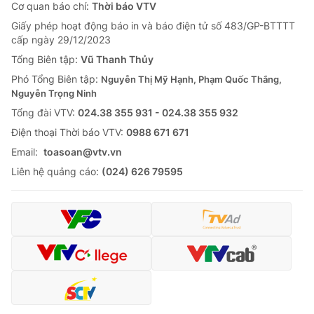
Giao lưu trực tuyến
Cơ quan báo chí:
Thời báo VTV
Sản phẩm
Giấy phép hoạt động báo in và báo điện tử số 483/GP-BTTTT
Lịch phát sóng
cấp ngày 29/12/2023
Thị trường
Tổng Biên tập:
Vũ Thanh Thủy
Tư vấn
Phó Tổng Biên tập:
Nguyễn Thị Mỹ Hạnh, Phạm Quốc Thắng,
Chuyên mục khác
Nguyễn Trọng Ninh
Tổng đài VTV:
024.38 355 931 - 024.38 355 932
Emagazine
Podcast
Ðiện thoại Thời báo VTV:
0988 671 671
Email:
toasoan@vtv.vn
Photo
Infographic
Liên hệ quảng cáo:
(024) 626 79595
Video
Shorts video
VTV Money
VTV Thể thao
VTV Sức khoẻ
Bất động sản