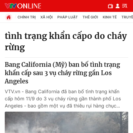
CHÍNH TRỊ
XÃ HỘI
PHÁP LUẬT
THẾ GIỚI
KINH TẾ
TRUYỀ
tình trạng khẩn cấpo do cháy
rừng
Chuyên mục
Chính trị
Bang California (Mỹ) ban bố tình trạng
khẩn cấp sau 3 vụ cháy rừng gần Los
Xã hội
Angeles
VTV.vn - Bang California đã ban bố tình trạng khẩn
Pháp luật
cấp hôm 11/9 do 3 vụ cháy rừng gần thành phố Los
Angeles - bao gồm một vụ đã thiêu rụi hàng chục...
Y tế
Thế giới