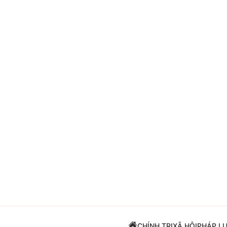
Giải trí
Đời sống
Điện ảnh
Du lịch
Âm nhạc
Làm đẹp
Sao
Chất lượng cuộc sốn
CHÍNH TRỊ
XÃ HỘI
PHÁP L