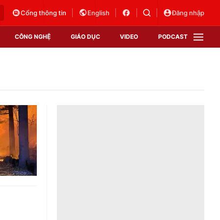
Cổng thông tin
English
Đăng nhập
CÔNG NGHỆ
GIÁO DỤC
VIDEO
PODCAST
VTV Money
VTV Thể thao
VTV Sức khoẻ
Bất động sản
Thị trường 24h
Tấm lòng Việt
Vươn mình bằng AI
VTV4
VTV8
VTV9
Lịch phát sóng
Giao lưu trực tuyến
Sự kiện