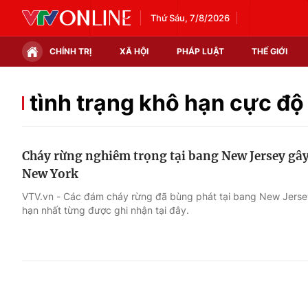
Thứ Sáu, 7/8/2026
CHÍNH TRỊ
XÃ HỘI
PHÁP LUẬT
THẾ GIỚI
Chính trị
Xã hội
tình trạng khô hạn cực độ
Thế giới
Kinh tế
Cháy rừng nghiêm trọng tại bang New Jersey gây
Tin tức
Tài chính
New York
Thế giới đó đây
Thị trường
VTV.vn - Các đám cháy rừng đã bùng phát tại bang New Jerse
hạn nhất từng được ghi nhận tại đây.
Câu chuyện quốc tế
Góc doanh nghiệp
Dữ liệu và đời sống