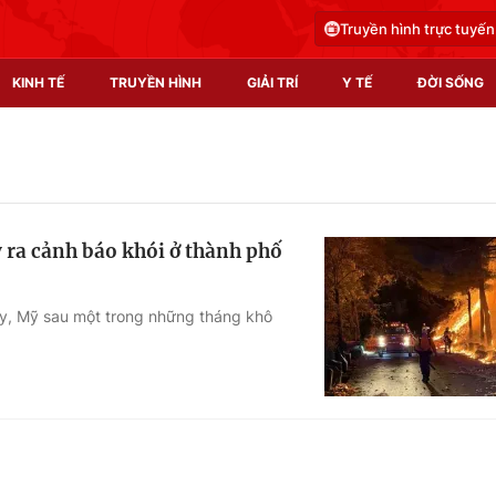
Truyền hình trực tuyến
KINH TẾ
TRUYỀN HÌNH
GIẢI TRÍ
Y TẾ
ĐỜI SỐNG
Pháp luật
Y tế
Truyền hình
Multimedia
 ra cảnh báo khói ở thành phố
Phim VTV
Video
Hậu trường
Shorts video
y, Mỹ sau một trong những tháng khô
Nhân vật
Podcast
Khán giả
EMagazine
Giải sao mai
Photo
Infographic