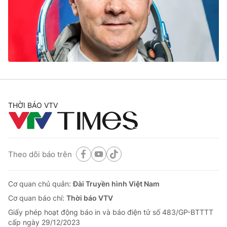
Tin tức
Kinh tế
Thế giới đó đây
Tài chính
Dữ liệu và đời sống
Câu chuyện quốc tế
Thị trường
Truyền hình
Góc doanh nghiệp
Phim VTV
THỜI BÁO VTV
Giải trí
Hậu trường
Điện ảnh
Đời sống
Nhân vật
Âm nhạc
Theo dõi báo trên
Du lịch
Khán giả
Giáo dục
Sao
Làm đẹp
Giải sao mai
Cơ quan chủ quản:
Đài Truyền hình Việt Nam
Tuyển sinh
Công nghệ
Cơ quan báo chí:
Thời báo VTV
Chất lượng cuộc sống
Học trực tuyến
Giấy phép hoạt động báo in và báo điện tử số 483/GP-BTTTT
Hitech Công nghệ tương lai
cấp ngày 29/12/2023