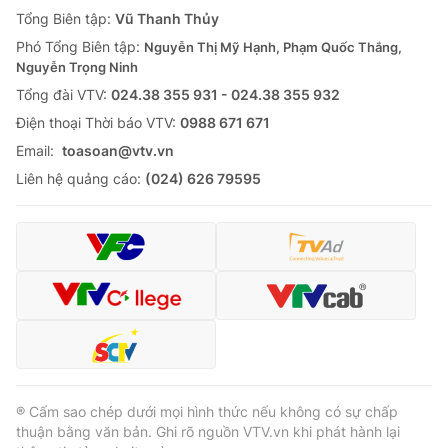
Giao lưu trực tuyến
Tổng Biên tập:
Vũ Thanh Thủy
Sản phẩm
Phó Tổng Biên tập:
Nguyễn Thị Mỹ Hạnh, Phạm Quốc Thắng,
Lịch phát sóng
Thị trường
Nguyễn Trọng Ninh
Tổng đài VTV:
024.38 355 931 - 024.38 355 932
Tư vấn
Ðiện thoại Thời báo VTV:
0988 671 671
Chuyên mục khác
Email:
toasoan@vtv.vn
Emagazine
Podcast
Liên hệ quảng cáo:
(024) 626 79595
Photo
Infographic
Video
Shorts video
VTV Money
VTV Thể thao
VTV Sức khoẻ
Bất động sản
® Cấm sao chép dưới mọi hình thức nếu không có sự chấp
thuận bằng văn bản. Ghi rõ nguồn VTV.vn khi phát hành lại