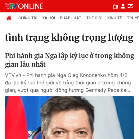
CHÍNH TRỊ
XÃ HỘI
PHÁP LUẬT
THẾ GIỚI
KINH TẾ
TRUYỀ
tình trạng không trọng lượng
Chuyên mục
Phi hành gia Nga lập kỷ lục ở trong không
Chính trị
gian lâu nhất
VTV.vn - Phi hành gia Nga Oleg Kononenko hôm 4/2
Xã hội
đã lập kỷ lục thế giới về tổng thời gian ở trong không
gian, vượt qua người đồng hương Gennady Padalka...
Pháp luật
Y tế
Thế giới