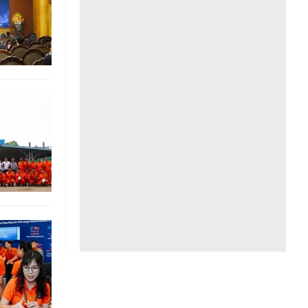
Liên hệ toà soạn
hệ tương lai