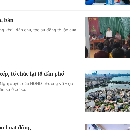
n, bản
ông khai, dân chủ, tạo sự đồng thuận của
ếp, tổ chức lại tổ dân phố
ố Nghị quyết của HĐND phường về việc
ân sự ở cơ sở.
ào hoạt động