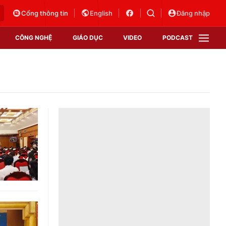
Cổng thông tin
English
Đăng nhập
CÔNG NGHỆ
GIÁO DỤC
VIDEO
PODCAST
VTV Money
VTV Thể thao
VTV Sức khoẻ
Bất động sản
Thị trường 24h
Tấm lòng Việt
Vươn mình bằng AI
VTV4
VTV8
VTV9
Lịch phát sóng
Giao lưu trực tuyến
Sự kiện