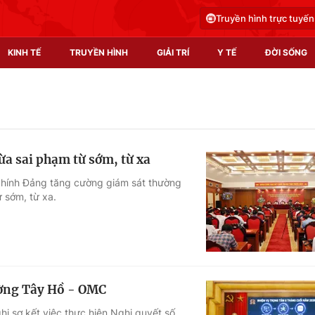
Truyền hình trực tuyến
KINH TẾ
TRUYỀN HÌNH
GIẢI TRÍ
Y TẾ
ĐỜI SỐNG
Pháp luật
Y tế
Truyền hình
Multimedia
ừa sai phạm từ sớm, từ xa
Phim VTV
Video
chính Đảng tăng cường giám sát thường
 sớm, từ xa.
Hậu trường
Shorts video
Nhân vật
Podcast
Khán giả
EMagazine
Giải sao mai
Photo
ường Tây Hồ - OMC
Infographic
ị sơ kết việc thực hiện Nghị quyết số