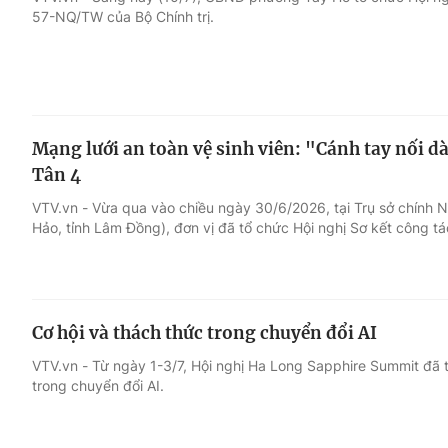
57-NQ/TW của Bộ Chính trị.
Giải trí
Đời sống
Điện ảnh
Du lịch
Mạng lưới an toàn vệ sinh viên: "Cánh tay nối d
Âm nhạc
Làm đẹp
Tân 4
VTV.vn - Vừa qua vào chiều ngày 30/6/2026, tại Trụ sở chính 
Sao
Chất lượng cuộc sốn
Hảo, tỉnh Lâm Đồng), đơn vị đã tổ chức Hội nghị Sơ kết công 
Cơ hội và thách thức trong chuyển đổi AI
VTV.vn - Từ ngày 1-3/7, Hội nghị Ha Long Sapphire Summit đã t
trong chuyển đổi AI.