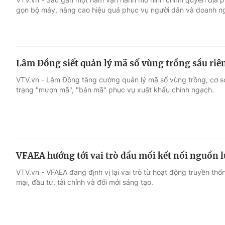
gọn bộ máy, nâng cao hiệu quả phục vụ người dân và doanh n
Lâm Đồng siết quản lý mã số vùng trồng sầu riê
VTV.vn - Lâm Đồng tăng cường quản lý mã số vùng trồng, cơ sở 
trạng "mượn mã", "bán mã" phục vụ xuất khẩu chính ngạch.
VFAEA hướng tới vai trò đầu mối kết nối nguồn 
VTV.vn - VFAEA đang định vị lại vai trò từ hoạt động truyền th
mại, đầu tư, tài chính và đổi mới sáng tạo.