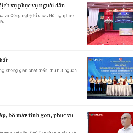
 dịch vụ phục vụ người dân
ọc và Công nghệ tổ chức Hội nghị trao
ia.
hất
ng không gian phát triển, thu hút nguồn
ấp, bộ máy tinh gọn, phục vụ
hương hai cấp, Phú Thọ từng bước tinh