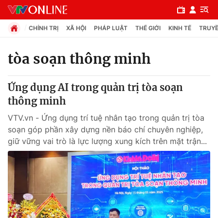
CHÍNH TRỊ
XÃ HỘI
PHÁP LUẬT
THẾ GIỚI
KINH TẾ
TRUYỀ
tòa soạn thông minh
Chuyên mục
Ứng dụng AI trong quản trị tòa soạn
Chính trị
thông minh
VTV.vn - Ứng dụng trí tuệ nhân tạo trong quản trị tòa
Xã hội
soạn góp phần xây dựng nền báo chí chuyên nghiệp,
giữ vững vai trò là lực lượng xung kích trên mặt trận...
Pháp luật
Y tế
Thế giới