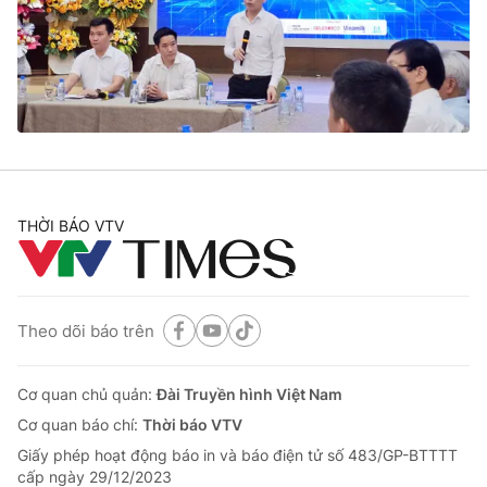
Tin tức
Kinh tế
Thế giới đó đây
Tài chính
Dữ liệu và đời sống
Câu chuyện quốc tế
Thị trường
Truyền hình
Góc doanh nghiệp
Phim VTV
THỜI BÁO VTV
Giải trí
Hậu trường
Điện ảnh
Đời sống
Nhân vật
Âm nhạc
Theo dõi báo trên
Du lịch
Khán giả
Giáo dục
Sao
Làm đẹp
Giải sao mai
Cơ quan chủ quản:
Đài Truyền hình Việt Nam
Tuyển sinh
Công nghệ
Cơ quan báo chí:
Thời báo VTV
Chất lượng cuộc sống
Học trực tuyến
Giấy phép hoạt động báo in và báo điện tử số 483/GP-BTTTT
Hitech Công nghệ tương lai
cấp ngày 29/12/2023