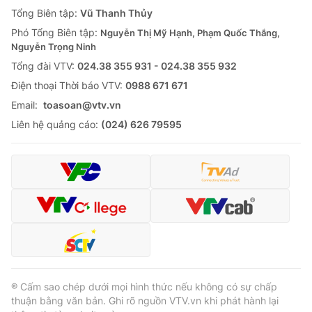
Giao lưu trực tuyến
Tổng Biên tập:
Vũ Thanh Thủy
Sản phẩm
Phó Tổng Biên tập:
Nguyễn Thị Mỹ Hạnh, Phạm Quốc Thắng,
Lịch phát sóng
Thị trường
Nguyễn Trọng Ninh
Tổng đài VTV:
024.38 355 931 - 024.38 355 932
Tư vấn
Ðiện thoại Thời báo VTV:
0988 671 671
Chuyên mục khác
Email:
toasoan@vtv.vn
Emagazine
Podcast
Liên hệ quảng cáo:
(024) 626 79595
Photo
Infographic
Video
Shorts video
VTV Money
VTV Thể thao
VTV Sức khoẻ
Bất động sản
® Cấm sao chép dưới mọi hình thức nếu không có sự chấp
thuận bằng văn bản. Ghi rõ nguồn VTV.vn khi phát hành lại