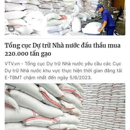
Tin tức
Kinh tế
Thế giới đó đây
Tài chính
Dữ liệu và đời sống
Câu chuyện quốc tế
Thị trường
Tổng cục Dự trữ Nhà nước đấu thầu mua
Truyền hình
Góc doanh nghiệp
220.000 tấn gạo
Phim VTV
Giải trí
VTV.vn - Tổng cục Dự trữ Nhà nước yêu cầu các Cục
Hậu trường
Dự trữ Nhà nước khu vực thực hiện thời gian đăng tải
Điện ảnh
E-TBMT chậm nhất đến ngày 5/6/2023.
Đời sống
Nhân vật
Âm nhạc
Du lịch
Khán giả
Giáo dục
Sao
Làm đẹp
Giải sao mai
Tuyển sinh
Công nghệ
Chất lượng cuộc sống
Học trực tuyến
Hitech Công nghệ tương lai