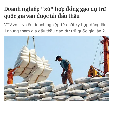
Cơ quan báo chí:
Thời báo VTV
Doanh nghiệp "xù" hợp đồng gạo dự trữ
Giấy phép hoạt động báo in và báo điện tử số 483/GP-BTTTT
quốc gia vẫn được tái đấu thầu
cấp ngày 29/12/2023
VTV.vn - Nhiều doanh nghiệp từ chối ký hợp đồng lần
Tổng Biên tập:
Vũ Thanh Thủy
1 nhưng tham gia đấu thầu gạo dự trữ quốc gia lần 2.
Phó Tổng Biên tập:
Nguyễn Thị Mỹ Hạnh, Phạm Quốc Thắng,
Nguyễn Trọng Ninh
Tổng đài VTV:
024.38 355 931 - 024.38 355 932
Ðiện thoại Thời báo VTV:
024.66 897 897
Email:
toasoan@vtv.vn
Liên hệ quảng cáo:
024-7300.7108