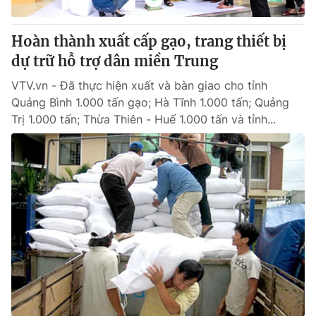
Thị trường 24h
Tấm lòng Việt
Hoàn thành xuất cấp gạo, trang thiết bị
VTV4
Vươn mình bằng AI
dự trữ hỗ trợ dân miền Trung
VTV.vn - Đã thực hiện xuất và bàn giao cho tỉnh
VTV9
VTV8
Quảng Bình 1.000 tấn gạo; Hà Tĩnh 1.000 tấn; Quảng
Trị 1.000 tấn; Thừa Thiên - Huế 1.000 tấn và tỉnh...
Liên hệ tòa soạn
English
THỜI BÁO VTV
Theo dõi báo trên
Cơ quan chủ quản:
Đài Truyền hình Việt Nam