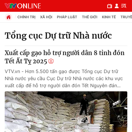
CHÍNH TRỊ
XÃ HỘI
PHÁP LUẬT
THẾ GIỚI
KINH TẾ
TRUYỀ
Tổng cục Dự trữ Nhà nước
Chuyên mục
Xuất cấp gạo hỗ trợ người dân 8 tỉnh đón
Chính trị
Tết Ất Tỵ 2025
VTV.vn - Hơn 5.500 tấn gạo được Tổng cục Dự trữ
Xã hội
Nhà nước yêu cầu Cục Dự trữ Nhà nước các khu vực
xuất cấp để hỗ trợ người dân đón Tết Nguyên đán...
Pháp luật
Y tế
Thế giới