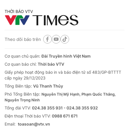
THỜI BÁO VTV
® Cấm sao chép dưới mọi hình thức nếu không có sự chấp
thuận bằng văn bản. Ghi rõ nguồn VTV.vn khi phát hành lại
thông tin từ website này.
Theo dõi báo trên
Cơ quan chủ quản:
Đài Truyền hình Việt Nam
Cơ quan báo chí:
Thời báo VTV
Giấy phép hoạt động báo in và báo điện tử số 483/GP-BTTTT
cấp ngày 29/12/2023
Tổng Biên tập:
Vũ Thanh Thủy
Phó Tổng Biên tập:
Nguyễn Thị Mỹ Hạnh, Phạm Quốc Thắng,
Nguyễn Trọng Ninh
Tổng đài VTV:
024.38 355 931 - 024.38 355 932
Ðiện thoại Thời báo VTV:
0988 671 671
Email:
toasoan@vtv.vn