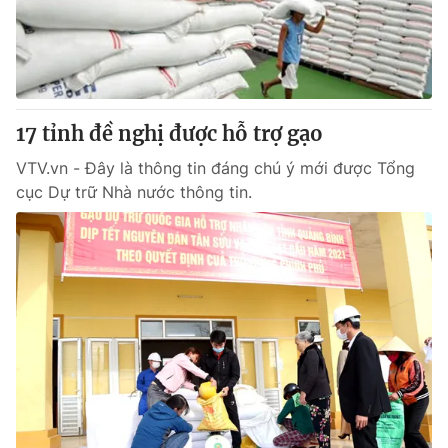
Giao lưu trực tuyến
Sản phẩm
Lịch phát sóng
Thị trường
Tư vấn
17 tỉnh đề nghị được hỗ trợ gạo
Chuyên mục khác
Emagazine
VTV.vn - Đây là thông tin đáng chú ý mới được Tổng
Podcast
cục Dự trữ Nhà nước thông tin.
Photo
Infographic
Video
Shorts video
VTV Money
VTV Thể thao
VTV Sức khoẻ
Bất động sản