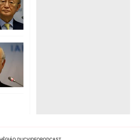
Liên hệ toà soạn
hệ tương lai
HỆ
GIÁO DỤC
VIDEO
PODCAST