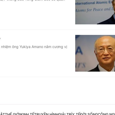
Góc ảnh
Giáo dục
Công nghệ
Tuyển sinh
Hitech Công ng
o
Học trực tuyến
Sản phẩm
ổ nhiệm ông Yukiya Amano nắm cương vị
g
Thị trường
Tư vấn
UẬT
THẾ GIỚI
KINH TẾ
TRUYỀN HÌNH
GIẢI TRÍ
Y TẾ
ĐỜI SỐNG
CÔNG NG