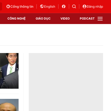
Cổng thông tin
English
Đăng nhập
CÔNG NGHỆ
GIÁO DỤC
VIDEO
PODCAST
VTV Money
VTV Thể thao
VTV Sức khoẻ
Bất động sản
Thị trường 24h
Tấm lòng Việt
Vươn mình bằng AI
VTV4
VTV8
VTV9
Lịch phát sóng
Giao lưu trực tuyến
Sự kiện