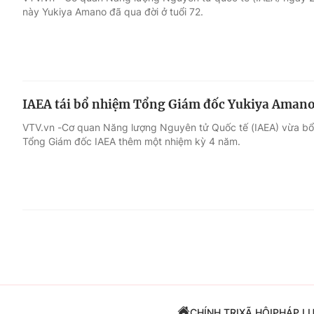
này Yukiya Amano đã qua đời ở tuổi 72.
Giải trí
Đời sống
Điện ảnh
Du lịch
IAEA tái bổ nhiệm Tổng Giám đốc Yukiya Aman
Âm nhạc
Làm đẹp
VTV.vn -Cơ quan Năng lượng Nguyên tử Quốc tế (IAEA) vừa b
Tổng Giám đốc IAEA thêm một nhiệm kỳ 4 năm.
Sao
Chất lượng cuộc sốn
CHÍNH TRỊ
XÃ HỘI
PHÁP L