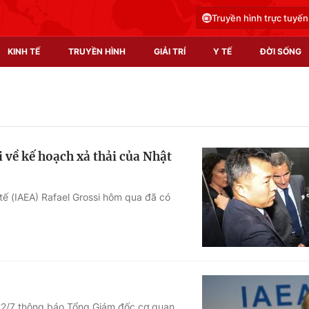
Truyền hình trực tuyến
KINH TẾ
TRUYỀN HÌNH
GIẢI TRÍ
Y TẾ
ĐỜI SỐNG
Pháp luật
Y tế
Truyền hình
Multimedia
 về kế hoạch xả thải của Nhật
Phim VTV
Video
Hậu trường
Shorts video
ế (IAEA) Rafael Grossi hôm qua đã có
Nhân vật
Podcast
Khán giả
EMagazine
Giải sao mai
Photo
Infographic
22/7 thông báo Tổng Giám đốc cơ quan