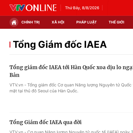
Thứ Bảy, 8/8/2026
CHÍNH TRỊ
XÃ HỘI
PHÁP LUẬT
THẾ GIỚI
Chính trị
Xã hội
Tổng Giám đốc IAEA
Thế giới
Kinh tế
Tổng giám đốc IAEA tới Hàn Quốc xoa dịu lo ngại
Tin tức
Tài chính
Bản
Thế giới đó đây
Thị trường
VTV.vn - Tổng giám đốc Cơ quan Năng lượng Nguyên tử Quốc t
mặt tại thủ đô Seoul của Hàn Quốc.
Câu chuyện quốc tế
Góc doanh nghiệp
Dữ liệu và đời sống
Tổng Giám đốc IAEA qua đời
VTV.vn - Cơ quan Năng lượng Nguyên tử quốc tế (IAEA) ngày 