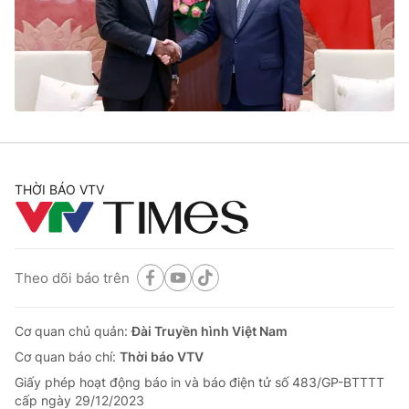
Tin tức
Kinh tế
Thế giới đó đây
Tài chính
Dữ liệu và đời sống
Câu chuyện quốc tế
Thị trường
Truyền hình
Góc doanh nghiệp
Phim VTV
THỜI BÁO VTV
Giải trí
Hậu trường
Điện ảnh
Đời sống
Nhân vật
Âm nhạc
Theo dõi báo trên
Du lịch
Khán giả
Giáo dục
Sao
Làm đẹp
Giải sao mai
Cơ quan chủ quản:
Đài Truyền hình Việt Nam
Tuyển sinh
Công nghệ
Cơ quan báo chí:
Thời báo VTV
Chất lượng cuộc sống
Học trực tuyến
Giấy phép hoạt động báo in và báo điện tử số 483/GP-BTTTT
Hitech Công nghệ tương lai
cấp ngày 29/12/2023