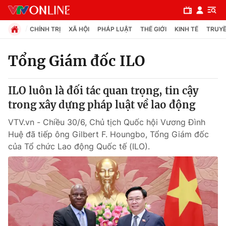
CHÍNH TRỊ
XÃ HỘI
PHÁP LUẬT
THẾ GIỚI
KINH TẾ
TRUYỀ
Tổng Giám đốc ILO
Chuyên mục
ILO luôn là đối tác quan trọng, tin cậy
Chính trị
trong xây dựng pháp luật về lao động
VTV.vn - Chiều 30/6, Chủ tịch Quốc hội Vương Đình
Xã hội
Huệ đã tiếp ông Gilbert F. Houngbo, Tổng Giám đốc
của Tổ chức Lao động Quốc tế (ILO).
Pháp luật
Y tế
Thế giới