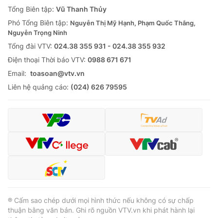
Giao lưu trực tuyến
Tổng Biên tập:
Vũ Thanh Thủy
Sản phẩm
Phó Tổng Biên tập:
Nguyễn Thị Mỹ Hạnh, Phạm Quốc Thắng,
Lịch phát sóng
Thị trường
Nguyễn Trọng Ninh
Tổng đài VTV:
024.38 355 931 - 024.38 355 932
Tư vấn
Ðiện thoại Thời báo VTV:
0988 671 671
Chuyên mục khác
Email:
toasoan@vtv.vn
Emagazine
Podcast
Liên hệ quảng cáo:
(024) 626 79595
Photo
Infographic
Video
Shorts video
VTV Money
VTV Thể thao
VTV Sức khoẻ
Bất động sản
® Cấm sao chép dưới mọi hình thức nếu không có sự chấp
thuận bằng văn bản. Ghi rõ nguồn VTV.vn khi phát hành lại