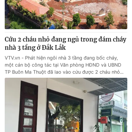
Giao lưu trực tuyến
Sản phẩm
Lịch phát sóng
Thị trường
Tư vấn
Cứu 2 cháu nhỏ đang ngủ trong đám cháy
Chuyên mục khác
nhà 3 tầng ở Đắk Lắk
Emagazine
Podcast
VTV.vn - Phát hiện ngôi nhà 3 tầng đang bốc cháy,
một cán bộ công tác tại Văn phòng HĐND và UBND
Photo
Infographic
TP Buôn Ma Thuột đã lao vào cứu được 2 cháu nhỏ...
Video
Shorts video
VTV Money
VTV Thể thao
VTV Sức khoẻ
Bất động sản