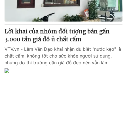
Thị trường 24h
Tấm lòng Việt
VTV4
Vươn mình bằng AI
Lời khai của nhóm đối tượng bán gần
VTV9
VTV8
3.000 tấn giá đỗ ủ chất cấm
VTV.vn - Lâm Văn Đạo khai nhận dù biết "nước kẹo" là
Liên hệ tòa soạn
English
chất cấm, không tốt cho sức khỏe người sử dụng,
nhưng do thị trường cần giá đỗ đẹp nên vẫn làm.
THỜI BÁO VTV
Theo dõi báo trên
Cơ quan chủ quản:
Đài Truyền hình Việt Nam
Cơ quan báo chí:
Thời báo VTV