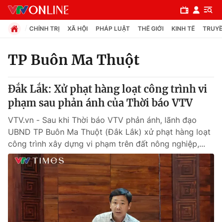
CHÍNH TRỊ
XÃ HỘI
PHÁP LUẬT
THẾ GIỚI
KINH TẾ
TRUYỀ
TP Buôn Ma Thuột
Chuyên mục
Đắk Lắk: Xử phạt hàng loạt công trình vi
Chính trị
phạm sau phản ánh của Thời báo VTV
VTV.vn - Sau khi Thời báo VTV phản ánh, lãnh đạo
Xã hội
UBND TP Buôn Ma Thuột (Đắk Lắk) xử phạt hàng loạt
công trình xây dựng vi phạm trên đất nông nghiệp,...
Pháp luật
Y tế
Thế giới