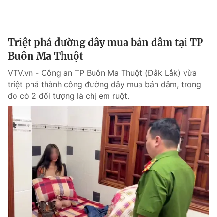
Giấy phép hoạt động báo in và báo điện tử số 483/GP-BTTTT
cấp ngày 29/12/2023
Tổng Biên tập:
Vũ Thanh Thủy
Triệt phá đường dây mua bán dâm tại TP
Phó Tổng Biên tập:
Nguyễn Thị Mỹ Hạnh, Phạm Quốc Thắng,
Buôn Ma Thuột
Nguyễn Trọng Ninh
Tổng đài VTV:
024.38 355 931 - 024.38 355 932
VTV.vn - Công an TP Buôn Ma Thuột (Đắk Lắk) vừa
Ðiện thoại Thời báo VTV:
024.66 897 897
triệt phá thành công đường dây mua bán dâm, trong
Email:
toasoan@vtv.vn
đó có 2 đối tượng là chị em ruột.
Liên hệ quảng cáo:
024-7300.7108