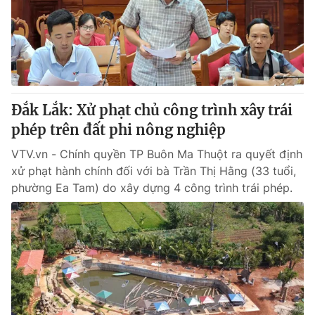
Tin tức
Kinh tế
Thế giới đó đây
Tài chính
Dữ liệu và đời sống
Câu chuyện quốc tế
Thị trường
Đắk Lắk: Xử phạt chủ công trình xây trái
Truyền hình
Góc doanh nghiệp
phép trên đất phi nông nghiệp
Phim VTV
Giải trí
VTV.vn - Chính quyền TP Buôn Ma Thuột ra quyết định
Hậu trường
xử phạt hành chính đối với bà Trần Thị Hằng (33 tuổi,
Điện ảnh
phường Ea Tam) do xây dựng 4 công trình trái phép.
Đời sống
Nhân vật
Âm nhạc
Du lịch
Khán giả
Giáo dục
Sao
Làm đẹp
Giải sao mai
Tuyển sinh
Công nghệ
Chất lượng cuộc sống
Học trực tuyến
Hitech Công nghệ tương lai