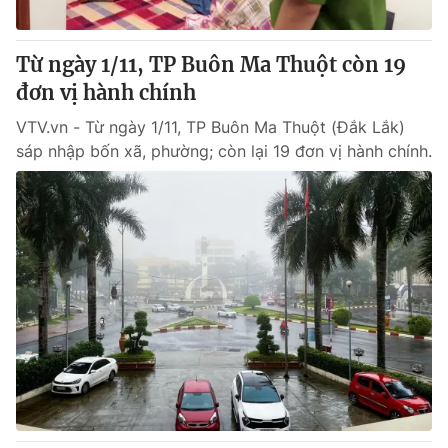
® Cấm sao chép dưới mọi hình thức nếu không có sự chấp
Từ ngày 1/11, TP Buôn Ma Thuột còn 19
thuận bằng văn bản. Ghi rõ nguồn VTV.vn khi phát hành lại
đơn vị hành chính
thông tin từ website này.
VTV.vn - Từ ngày 1/11, TP Buôn Ma Thuột (Đắk Lắk)
sáp nhập bốn xã, phường; còn lại 19 đơn vị hành chính.