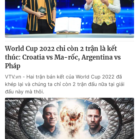
Tin tức
Kinh tế
Thế giới đó đây
Tài chính
Dữ liệu và đời sống
Câu chuyện quốc tế
Thị trường
World Cup 2022 chỉ còn 2 trận là kết
Truyền hình
Góc doanh nghiệp
thúc: Croatia vs Ma-rốc, Argentina vs
Phim VTV
Pháp
Giải trí
Hậu trường
VTV.vn - Hai trận bán kết của World Cup 2022 đã
Điện ảnh
khép lại và chúng ta chỉ còn 2 trận đấu nữa tại giải
Đời sống
Nhân vật
đấu này mà thôi.
Âm nhạc
Du lịch
Khán giả
Giáo dục
Sao
Làm đẹp
Giải sao mai
Tuyển sinh
Công nghệ
Chất lượng cuộc sống
Học trực tuyến
Hitech Công nghệ tương lai