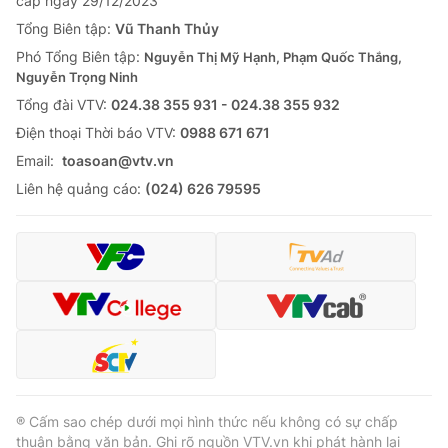
cấp ngày 29/12/2023
Cơ quan báo chí:
Thời báo VTV
Tổng Biên tập:
Vũ Thanh Thủy
Giấy phép hoạt động báo in và báo điện tử số 483/GP-BTTTT
Phó Tổng Biên tập:
Nguyễn Thị Mỹ Hạnh, Phạm Quốc Thắng,
cấp ngày 29/12/2023
Nguyễn Trọng Ninh
Tổng Biên tập:
Vũ Thanh Thủy
Tổng đài VTV:
024.38 355 931 - 024.38 355 932
Phó Tổng Biên tập:
Nguyễn Thị Mỹ Hạnh, Phạm Quốc Thắng,
Ðiện thoại Thời báo VTV:
0988 671 671
Nguyễn Trọng Ninh
Email:
toasoan@vtv.vn
Tổng đài VTV:
024.38 355 931 - 024.38 355 932
Liên hệ quảng cáo:
(024) 626 79595
Ðiện thoại Thời báo VTV:
024.66 897 897
Email:
toasoan@vtv.vn
Liên hệ quảng cáo:
024-7300.7108
® Cấm sao chép dưới mọi hình thức nếu không có sự chấp
thuận bằng văn bản. Ghi rõ nguồn VTV.vn khi phát hành lại