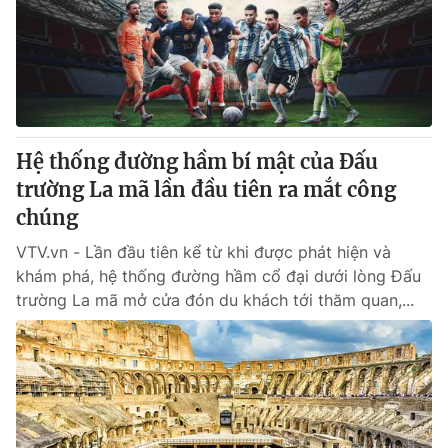
Giao lưu trực tuyến
Sản phẩm
Lịch phát sóng
Thị trường
Tư vấn
Chuyên mục khác
Hệ thống đường hầm bí mật của Đấu
Emagazine
Podcast
trường La mã lần đầu tiên ra mắt công
chúng
Photo
Infographic
VTV.vn - Lần đầu tiên kể từ khi được phát hiện và
khám phá, hệ thống đường hầm cổ đại dưới lòng Đấu
Video
Shorts video
trường La mã mở cửa đón du khách tới thăm quan,...
VTV Money
VTV Thể thao
VTV Sức khoẻ
Bất động sản