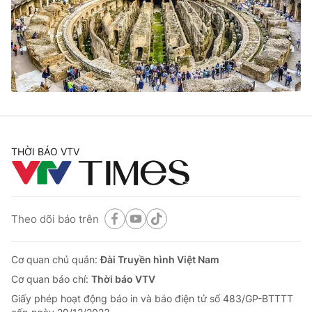
Thị trường 24h
Tấm lòng Việt
VTV4
Vươn mình bằng AI
VTV9
VTV8
Liên hệ tòa soạn
English
THỜI BÁO VTV
THỜI BÁO VTV
Theo dõi báo trên
Cơ quan chủ quản:
Đài Truyền hình Việt Nam
Theo dõi báo trên
Cơ quan báo chí:
Thời báo VTV
Giấy phép hoạt động báo in và báo điện tử số 483/GP-BTTTT
Cơ quan chủ quản:
Đài Truyền hình Việt Nam