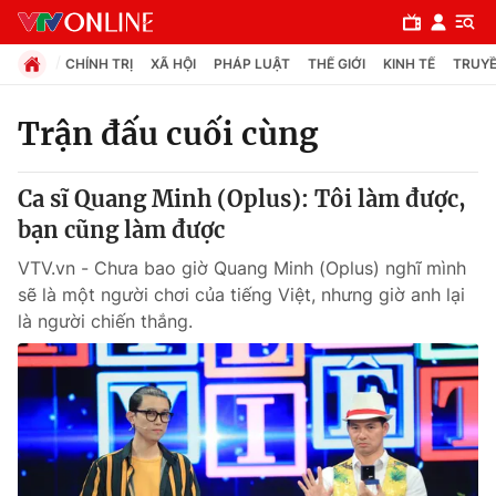
CHÍNH TRỊ
XÃ HỘI
PHÁP LUẬT
THẾ GIỚI
KINH TẾ
TRUYỀ
Trận đấu cuối cùng
Chuyên mục
Ca sĩ Quang Minh (Oplus): Tôi làm được,
Chính trị
bạn cũng làm được
VTV.vn - Chưa bao giờ Quang Minh (Oplus) nghĩ mình
Xã hội
sẽ là một người chơi của tiếng Việt, nhưng giờ anh lại
là người chiến thắng.
Pháp luật
Y tế
Thế giới