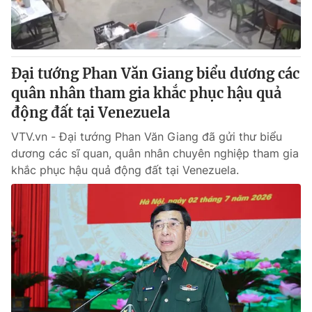
Giao lưu trực tuyến
Sản phẩm
Lịch phát sóng
Thị trường
Tư vấn
Đại tướng Phan Văn Giang biểu dương các
quân nhân tham gia khắc phục hậu quả
Chuyên mục khác
động đất tại Venezuela
Emagazine
Podcast
VTV.vn - Đại tướng Phan Văn Giang đã gửi thư biểu
dương các sĩ quan, quân nhân chuyên nghiệp tham gia
Photo
Infographic
khắc phục hậu quả động đất tại Venezuela.
Video
Shorts video
VTV Money
VTV Thể thao
VTV Sức khoẻ
Bất động sản