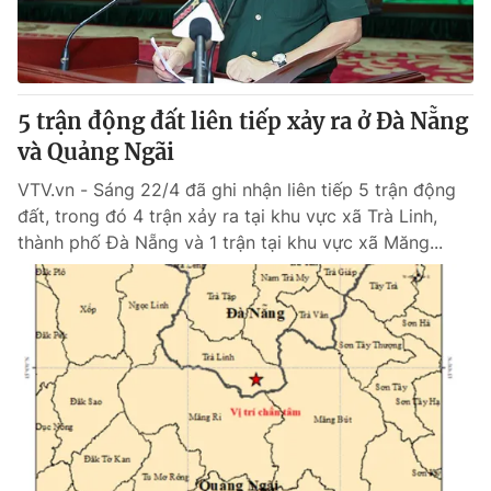
Thị trường 24h
Tấm lòng Việt
VTV4
Vươn mình bằng AI
5 trận động đất liên tiếp xảy ra ở Đà Nẵng
VTV9
VTV8
và Quảng Ngãi
VTV.vn - Sáng 22/4 đã ghi nhận liên tiếp 5 trận động
Liên hệ tòa soạn
English
đất, trong đó 4 trận xảy ra tại khu vực xã Trà Linh,
thành phố Đà Nẵng và 1 trận tại khu vực xã Măng...
THỜI BÁO VTV
Theo dõi báo trên
Cơ quan chủ quản:
Đài Truyền hình Việt Nam
Cơ quan báo chí:
Thời báo VTV