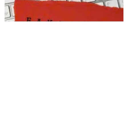
Tin mới
Video
Live
Emagazine
Trang chủ
Động đất mạnh rung chuyển Thổ Nhĩ Kỳ,
1 người thiệt mạng
VTV.vn - Trận động đất có độ lớn 6,1 xảy ra tối 10/8
(giờ địa phương) tại thị trấn Sindirgi, tỉnh Balikesir, Tây
Bắc Thổ Nhĩ Kỳ khiến 1 người thiệt mạng, 29 người bị...