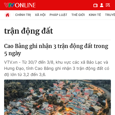
CHÍNH TRỊ
XÃ HỘI
PHÁP LUẬT
THẾ GIỚI
KINH TẾ
TRUYỀ
trận động đất
Chuyên mục
Cao Bằng ghi nhận 3 trận động đất trong
Chính trị
5 ngày
VTV.vn - Từ 30/7 đến 3/8, khu vực các xã Bảo Lạc và
Xã hội
Hưng Đạo, tỉnh Cao Bằng ghi nhận 3 trận động đất có
độ lớn từ 3,2 đến 3,6.
Pháp luật
Y tế
Thế giới