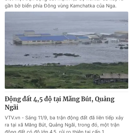
gần bờ biển phía Đông vùng Kamchatka của Nga.
Động đất 4,5 độ tại Măng Bút, Quảng
Ngãi
VTV.vn - Sáng 11/9, ba trận động đất đã liên tiếp xảy
ra tại xã Măng Bút, Quảng Ngãi, trong đó, một trận
động đất có độ lớn 4,5, rủi ro thiên tai cấp 1.