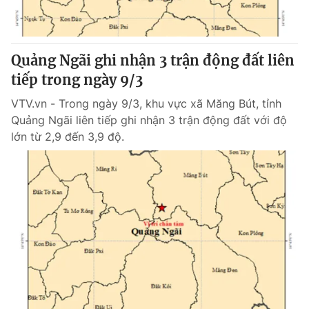
Giấy phép hoạt động báo in và báo điện tử số 483/GP-BTTTT
cấp ngày 29/12/2023
Tổng Biên tập:
Vũ Thanh Thủy
Quảng Ngãi ghi nhận 3 trận động đất liên
Phó Tổng Biên tập:
Nguyễn Thị Mỹ Hạnh, Phạm Quốc Thắng,
tiếp trong ngày 9/3
Nguyễn Trọng Ninh
Tổng đài VTV:
024.38 355 931 - 024.38 355 932
VTV.vn - Trong ngày 9/3, khu vực xã Măng Bút, tỉnh
Ðiện thoại Thời báo VTV:
024.66 897 897
Quảng Ngãi liên tiếp ghi nhận 3 trận động đất với độ
Email:
toasoan@vtv.vn
lớn từ 2,9 đến 3,9 độ.
Liên hệ quảng cáo:
024-7300.7108