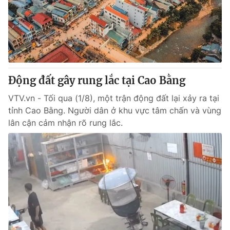
Tin tức
Kinh tế
Thế giới đó đây
Tài chính
Dữ liệu và đời sống
Câu chuyện quốc tế
Thị trường
Động đất gây rung lắc tại Cao Bằng
Truyền hình
Góc doanh nghiệp
VTV.vn - Tối qua (1/8), một trận động đất lại xảy ra tại
Phim VTV
Giải trí
tỉnh Cao Bằng. Người dân ở khu vực tâm chấn và vùng
Hậu trường
lân cận cảm nhận rõ rung lắc.
Điện ảnh
Đời sống
Nhân vật
Âm nhạc
Du lịch
Khán giả
Giáo dục
Sao
Làm đẹp
Giải sao mai
Tuyển sinh
Công nghệ
Chất lượng cuộc sống
Học trực tuyến
Hitech Công nghệ tương lai