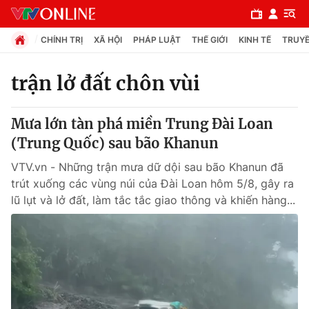
CHÍNH TRỊ
XÃ HỘI
PHÁP LUẬT
THẾ GIỚI
KINH TẾ
TRUYỀ
trận lở đất chôn vùi
Chuyên mục
Mưa lớn tàn phá miền Trung Đài Loan
Chính trị
(Trung Quốc) sau bão Khanun
VTV.vn - Những trận mưa dữ dội sau bão Khanun đã
Xã hội
trút xuống các vùng núi của Đài Loan hôm 5/8, gây ra
lũ lụt và lở đất, làm tắc tắc giao thông và khiến hàng...
Pháp luật
Y tế
Thế giới