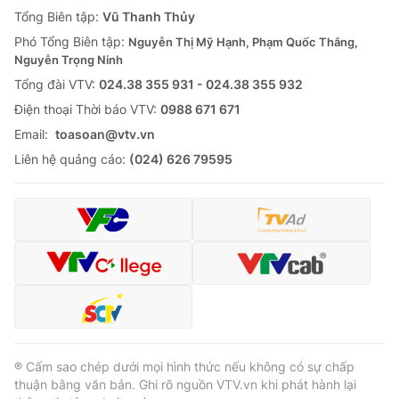
Giao lưu trực tuyến
Tổng Biên tập:
Vũ Thanh Thủy
Sản phẩm
Phó Tổng Biên tập:
Nguyễn Thị Mỹ Hạnh, Phạm Quốc Thắng,
Lịch phát sóng
Thị trường
Nguyễn Trọng Ninh
Tổng đài VTV:
024.38 355 931 - 024.38 355 932
Tư vấn
Ðiện thoại Thời báo VTV:
0988 671 671
Chuyên mục khác
Email:
toasoan@vtv.vn
Emagazine
Podcast
Liên hệ quảng cáo:
(024) 626 79595
Photo
Infographic
Video
Shorts video
VTV Money
VTV Thể thao
VTV Sức khoẻ
Bất động sản
® Cấm sao chép dưới mọi hình thức nếu không có sự chấp
thuận bằng văn bản. Ghi rõ nguồn VTV.vn khi phát hành lại