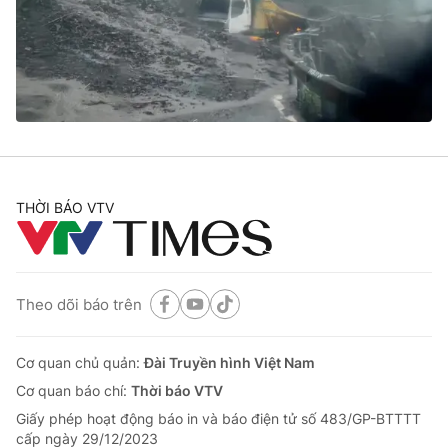
Tin tức
Kinh tế
Thế giới đó đây
Tài chính
Dữ liệu và đời sống
Câu chuyện quốc tế
Thị trường
Truyền hình
Góc doanh nghiệp
Phim VTV
THỜI BÁO VTV
Giải trí
Hậu trường
Điện ảnh
Đời sống
Nhân vật
Âm nhạc
Theo dõi báo trên
Du lịch
Khán giả
Giáo dục
Sao
Làm đẹp
Giải sao mai
Cơ quan chủ quản:
Đài Truyền hình Việt Nam
Tuyển sinh
Công nghệ
Cơ quan báo chí:
Thời báo VTV
Chất lượng cuộc sống
Học trực tuyến
Giấy phép hoạt động báo in và báo điện tử số 483/GP-BTTTT
Hitech Công nghệ tương lai
cấp ngày 29/12/2023