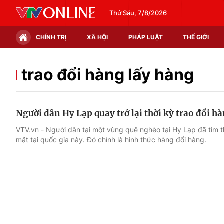
Thứ Sáu, 7/8/2026
CHÍNH TRỊ
XÃ HỘI
PHÁP LUẬT
THẾ GIỚI
Chính trị
Xã hội
trao đổi hàng lấy hàng
Thế giới
Kinh tế
Người dân Hy Lạp quay trở lại thời kỳ trao đổi h
Tin tức
Tài chính
VTV.vn - Người dân tại một vùng quê nghèo tại Hy Lạp đã tìm th
mặt tại quốc gia này. Đó chính là hình thức hàng đổi hàng.
Thế giới đó đây
Thị trường
Câu chuyện quốc tế
Góc doanh nghiệp
Dữ liệu và đời sống