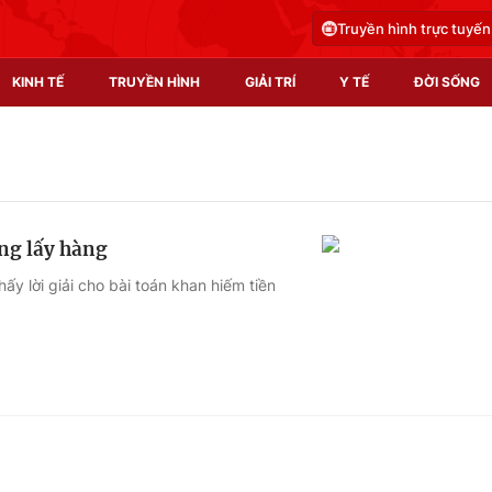
Truyền hình trực tuyến
KINH TẾ
TRUYỀN HÌNH
GIẢI TRÍ
Y TẾ
ĐỜI SỐNG
Pháp luật
Y tế
Truyền hình
Multimedia
àng lấy hàng
Phim VTV
Video
ấy lời giải cho bài toán khan hiếm tiền
Hậu trường
Shorts video
Nhân vật
Podcast
Khán giả
EMagazine
Giải sao mai
Photo
Infographic