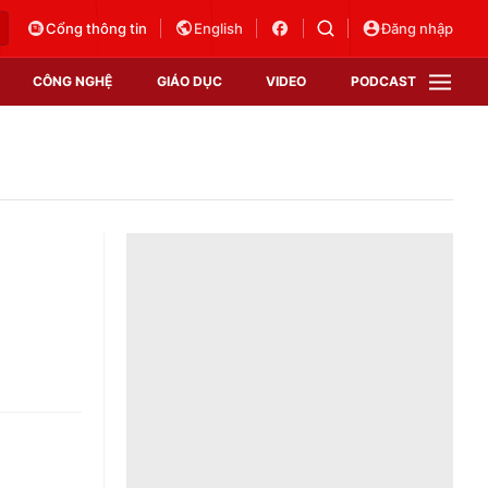
Cổng thông tin
English
Đăng nhập
CÔNG NGHỆ
GIÁO DỤC
VIDEO
PODCAST
VTV Money
VTV Thể thao
VTV Sức khoẻ
Bất động sản
Thị trường 24h
Tấm lòng Việt
Vươn mình bằng AI
VTV4
VTV8
VTV9
Lịch phát sóng
Giao lưu trực tuyến
Sự kiện