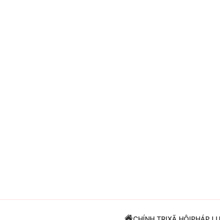
Giải trí
Đời sống
Điện ảnh
Du lịch
Âm nhạc
Làm đẹp
Sao
Chất lượng cuộc sốn
CHÍNH TRỊ
XÃ HỘI
PHÁP L