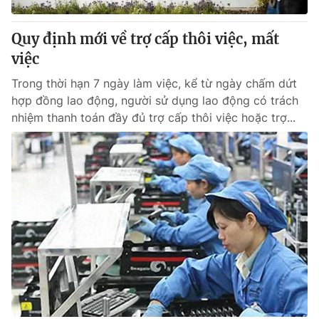
Thị trường 24h
Tấm lòng Việt
Quy định mới về trợ cấp thôi việc, mất
VTV4
Vươn mình bằng AI
việc
Trong thời hạn 7 ngày làm việc, kể từ ngày chấm dứt
VTV9
VTV8
hợp đồng lao động, người sử dụng lao động có trách
nhiệm thanh toán đầy đủ trợ cấp thôi việc hoặc trợ...
Liên hệ tòa soạn
English
THỜI BÁO VTV
Theo dõi báo trên
Cơ quan chủ quản:
Đài Truyền hình Việt Nam