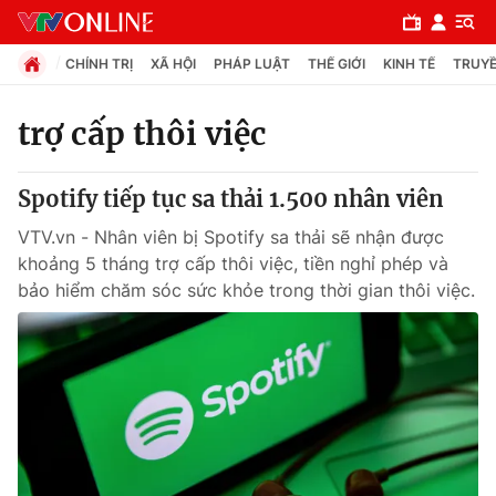
CHÍNH TRỊ
XÃ HỘI
PHÁP LUẬT
THẾ GIỚI
KINH TẾ
TRUYỀ
trợ cấp thôi việc
Chuyên mục
Spotify tiếp tục sa thải 1.500 nhân viên
Chính trị
VTV.vn - Nhân viên bị Spotify sa thải sẽ nhận được
khoảng 5 tháng trợ cấp thôi việc, tiền nghỉ phép và
Xã hội
bảo hiểm chăm sóc sức khỏe trong thời gian thôi việc.
Pháp luật
Y tế
Thế giới