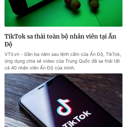
Tin tức
Kinh tế
Thế giới đó đây
Tài chính
Dữ liệu và đời sống
Câu chuyện quốc tế
Thị trường
TikTok sa thải toàn bộ nhân viên tại Ấn
Độ
Truyền hình
Góc doanh nghiệp
VTV.vn - Gần ba năm sau lệnh cấm của Ấn Độ, TikTok,
Phim VTV
Giải trí
ứng dụng chia sẻ video của Trung Quốc đã sa thải tất
Hậu trường
cả 40 nhân viên Ấn Độ của mình.
Điện ảnh
Đời sống
Nhân vật
Âm nhạc
Du lịch
Khán giả
Giáo dục
Sao
Làm đẹp
Giải sao mai
Tuyển sinh
Công nghệ
Chất lượng cuộc sống
Học trực tuyến
Hitech Công nghệ tương lai