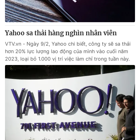
Giao lưu trực tuyến
Sản phẩm
Lịch phát sóng
Thị trường
Tư vấn
Yahoo sa thải hàng nghìn nhân viên
Chuyên mục khác
VTV.vn - Ngày 9/2, Yahoo chi biết, công ty sẽ sa thải
hơn 20% lực lượng lao động của mình vào cuối năm
Emagazine
Podcast
2023, loại bỏ 1.000 vị trí việc làm chỉ trong tuần này.
Photo
Infographic
Video
Shorts video
VTV Money
VTV Thể thao
VTV Sức khoẻ
Bất động sản