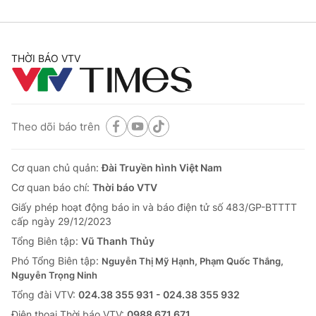
Cơ quan báo chí:
Thời báo VTV
Giấy phép hoạt động báo in và báo điện tử số 483/GP-BTTTT
cấp ngày 29/12/2023
THỜI BÁO VTV
Tổng Biên tập:
Vũ Thanh Thủy
Phó Tổng Biên tập:
Nguyễn Thị Mỹ Hạnh, Phạm Quốc Thắng,
Nguyễn Trọng Ninh
Tổng đài VTV:
024.38 355 931 - 024.38 355 932
Theo dõi báo trên
Ðiện thoại Thời báo VTV:
024.66 897 897
Email:
toasoan@vtv.vn
Cơ quan chủ quản:
Đài Truyền hình Việt Nam
Liên hệ quảng cáo:
024-7300.7108
Cơ quan báo chí:
Thời báo VTV
Giấy phép hoạt động báo in và báo điện tử số 483/GP-BTTTT
cấp ngày 29/12/2023
Tổng Biên tập:
Vũ Thanh Thủy
Phó Tổng Biên tập:
Nguyễn Thị Mỹ Hạnh, Phạm Quốc Thắng,
Nguyễn Trọng Ninh
Tổng đài VTV:
024.38 355 931 - 024.38 355 932
Ðiện thoại Thời báo VTV:
0988 671 671