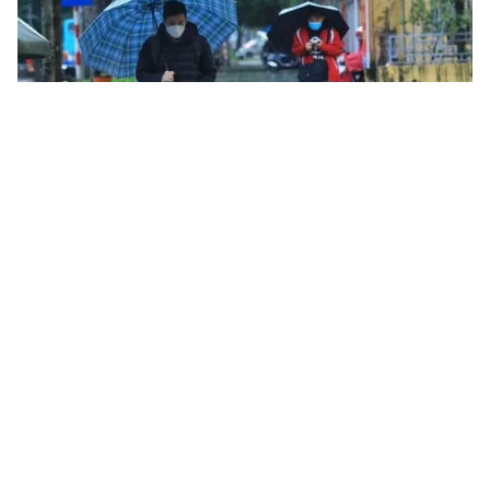
Tin mới
Video
Live
Emagazine
Trang chủ
Ngày 8/3, Bắc Bộ trời rét, mưa phùn kèm
sương mù, Nam Bộ nắng mạnh
VTV.vn - Bắc Bộ hôm nay (8/3) nhiều nơi trời tạnh ráo,
khá rét. Trong khi đó, Nam Bộ duy trì tiết trời nắng
mạnh.