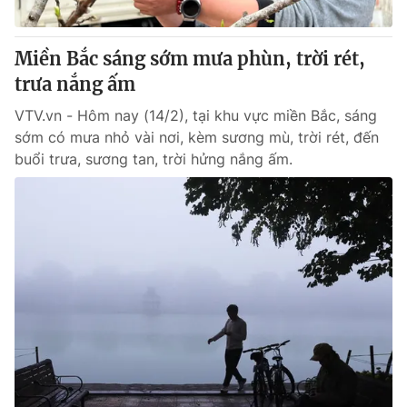
® Cấm sao chép dưới mọi hình thức nếu không có sự chấp
Miền Bắc sáng sớm mưa phùn, trời rét,
thuận bằng văn bản. Ghi rõ nguồn VTV.vn khi phát hành lại
trưa nắng ấm
thông tin từ website này.
VTV.vn - Hôm nay (14/2), tại khu vực miền Bắc, sáng
sớm có mưa nhỏ vài nơi, kèm sương mù, trời rét, đến
buổi trưa, sương tan, trời hửng nắng ấm.