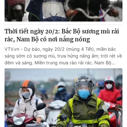
Thị trường 24h
Tấm lòng Việt
VTV4
Vươn mình bằng AI
Thời tiết ngày 20/2: Bắc Bộ sương mù rải
VTV9
VTV8
rác, Nam Bộ có nơi nắng nóng
VTV.vn - Dự báo, ngày 20/2 (mùng 4 Tết), miền bắc
Liên hệ tòa soạn
English
sáng sớm có sương mù, trưa hửng nắng ấm; trời rét về
đêm và sáng. Miền trung mưa rào rải rác. Nam Bộ...
THỜI BÁO VTV
Theo dõi báo trên
Cơ quan chủ quản:
Đài Truyền hình Việt Nam
Cơ quan báo chí:
Thời báo VTV