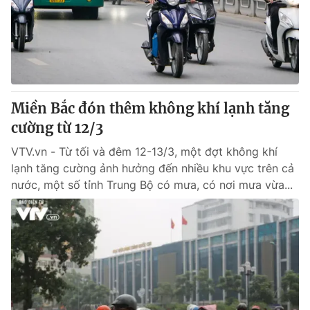
Tin tức
Kinh tế
Thế giới đó đây
Tài chính
Dữ liệu và đời sống
Câu chuyện quốc tế
Thị trường
Miền Bắc đón thêm không khí lạnh tăng
Truyền hình
Góc doanh nghiệp
cường từ 12/3
Phim VTV
Giải trí
VTV.vn - Từ tối và đêm 12-13/3, một đợt không khí
Hậu trường
lạnh tăng cường ảnh hưởng đến nhiều khu vực trên cả
Điện ảnh
nước, một số tỉnh Trung Bộ có mưa, có nơi mưa vừa...
Đời sống
Nhân vật
Âm nhạc
Du lịch
Khán giả
Giáo dục
Sao
Làm đẹp
Giải sao mai
Tuyển sinh
Công nghệ
Chất lượng cuộc sống
Học trực tuyến
Hitech Công nghệ tương lai