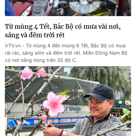
Giấy phép hoạt động báo in và báo điện tử số 483/GP-BTTTT
cấp ngày 29/12/2023
Tổng Biên tập:
Vũ Thanh Thủy
Từ mùng 4 Tết, Bắc Bộ có mưa vài nơi,
Phó Tổng Biên tập:
Nguyễn Thị Mỹ Hạnh, Phạm Quốc Thắng,
sáng và đêm trời rét
Nguyễn Trọng Ninh
Tổng đài VTV:
024.38 355 931 - 024.38 355 932
VTV.vn - Từ mùng 4 đến mùng 6 Tết, Bắc Bộ có mưa
Ðiện thoại Thời báo VTV:
024.66 897 897
rải rác, sáng sớm và đêm trời rét. Miền Đông Nam Bộ
Email:
toasoan@vtv.vn
có nơi nắng nóng trên 35 độ C.
Liên hệ quảng cáo:
024-7300.7108