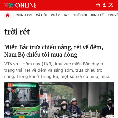
CHÍNH TRỊ
XÃ HỘI
PHÁP LUẬT
THẾ GIỚI
KINH TẾ
TRUYỀ
trời rét
Chuyên mục
Miền Bắc trưa chiều nắng, rét về đêm,
Chính trị
Nam Bộ chiều tối mưa dông
VTV.vn - Hôm nay (11/3), khu vực miền Bắc duy trì
Xã hội
trạng thái rét về đêm và sáng sớm, trưa chiều trời
nắng. Trong khi ở Trung Bộ, một số nơi có mưa, mưa...
Pháp luật
Y tế
Thế giới