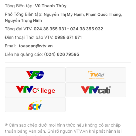
Giao lưu trực tuyến
Tổng Biên tập:
Vũ Thanh Thủy
Sản phẩm
Phó Tổng Biên tập:
Nguyễn Thị Mỹ Hạnh, Phạm Quốc Thắng,
Lịch phát sóng
Thị trường
Nguyễn Trọng Ninh
Tổng đài VTV:
024.38 355 931 - 024.38 355 932
Tư vấn
Ðiện thoại Thời báo VTV:
0988 671 671
Chuyên mục khác
Email:
toasoan@vtv.vn
Emagazine
Podcast
Liên hệ quảng cáo:
(024) 626 79595
Photo
Infographic
Video
Shorts video
VTV Money
VTV Thể thao
VTV Sức khoẻ
Bất động sản
® Cấm sao chép dưới mọi hình thức nếu không có sự chấp
thuận bằng văn bản. Ghi rõ nguồn VTV.vn khi phát hành lại