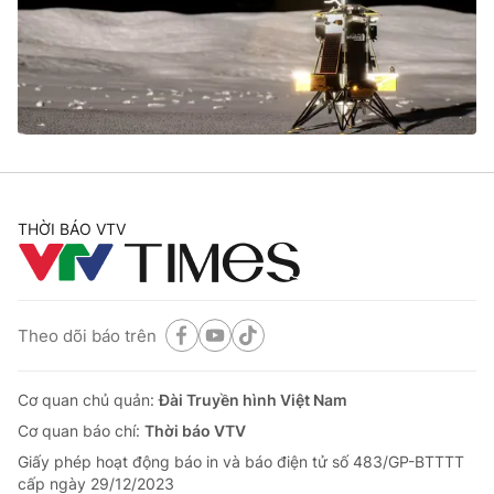
Tin tức
Kinh tế
Thế giới đó đây
Tài chính
Dữ liệu và đời sống
Câu chuyện quốc tế
Thị trường
Truyền hình
Góc doanh nghiệp
Phim VTV
THỜI BÁO VTV
Giải trí
Hậu trường
Điện ảnh
Đời sống
Nhân vật
Âm nhạc
Theo dõi báo trên
Du lịch
Khán giả
Giáo dục
Sao
Làm đẹp
Giải sao mai
Cơ quan chủ quản:
Đài Truyền hình Việt Nam
Tuyển sinh
Công nghệ
Cơ quan báo chí:
Thời báo VTV
Chất lượng cuộc sống
Học trực tuyến
Giấy phép hoạt động báo in và báo điện tử số 483/GP-BTTTT
Hitech Công nghệ tương lai
cấp ngày 29/12/2023