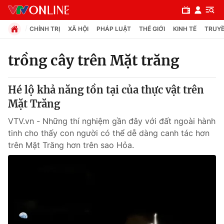
CHÍNH TRỊ
XÃ HỘI
PHÁP LUẬT
THẾ GIỚI
KINH TẾ
TRUYỀ
trồng cây trên Mặt trăng
Chuyên mục
Hé lộ khả năng tồn tại của thực vật trên
Chính trị
Mặt Trăng
VTV.vn - Những thí nghiệm gần đây với đất ngoài hành
Xã hội
tinh cho thấy con người có thể dễ dàng canh tác hơn
trên Mặt Trăng hơn trên sao Hỏa.
Pháp luật
Y tế
Thế giới