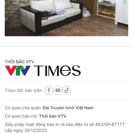
Tin tức
Kinh tế
Thế giới đó đây
Tài chính
Dữ liệu và đời sống
Câu chuyện quốc tế
Thị trường
Truyền hình
Góc doanh nghiệp
Phim VTV
THỜI BÁO VTV
Giải trí
Hậu trường
Điện ảnh
Đời sống
Nhân vật
Âm nhạc
Theo dõi báo trên
Du lịch
Khán giả
Giáo dục
Sao
Làm đẹp
Giải sao mai
Cơ quan chủ quản:
Đài Truyền hình Việt Nam
Tuyển sinh
Công nghệ
Cơ quan báo chí:
Thời báo VTV
Chất lượng cuộc sống
Học trực tuyến
Giấy phép hoạt động báo in và báo điện tử số 483/GP-BTTTT
Hitech Công nghệ tương lai
cấp ngày 29/12/2023