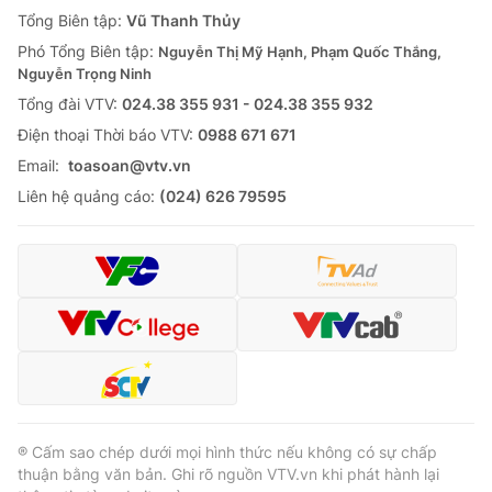
Giao lưu trực tuyến
Tổng Biên tập:
Vũ Thanh Thủy
Sản phẩm
Phó Tổng Biên tập:
Nguyễn Thị Mỹ Hạnh, Phạm Quốc Thắng,
Lịch phát sóng
Thị trường
Nguyễn Trọng Ninh
Tổng đài VTV:
024.38 355 931 - 024.38 355 932
Tư vấn
Ðiện thoại Thời báo VTV:
0988 671 671
Chuyên mục khác
Email:
toasoan@vtv.vn
Emagazine
Podcast
Liên hệ quảng cáo:
(024) 626 79595
Photo
Infographic
Video
Shorts video
VTV Money
VTV Thể thao
VTV Sức khoẻ
Bất động sản
® Cấm sao chép dưới mọi hình thức nếu không có sự chấp
thuận bằng văn bản. Ghi rõ nguồn VTV.vn khi phát hành lại