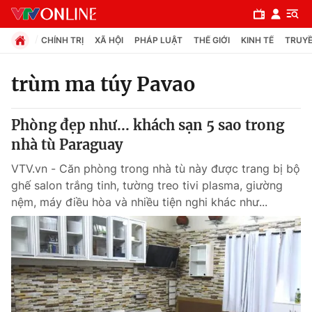
CHÍNH TRỊ
XÃ HỘI
PHÁP LUẬT
THẾ GIỚI
KINH TẾ
TRUYỀ
trùm ma túy Pavao
Chuyên mục
Phòng đẹp như... khách sạn 5 sao trong
Chính trị
nhà tù Paraguay
VTV.vn - Căn phòng trong nhà tù này được trang bị bộ
Xã hội
ghế salon trắng tinh, tường treo tivi plasma, giường
nệm, máy điều hòa và nhiều tiện nghi khác như...
Pháp luật
Y tế
Thế giới