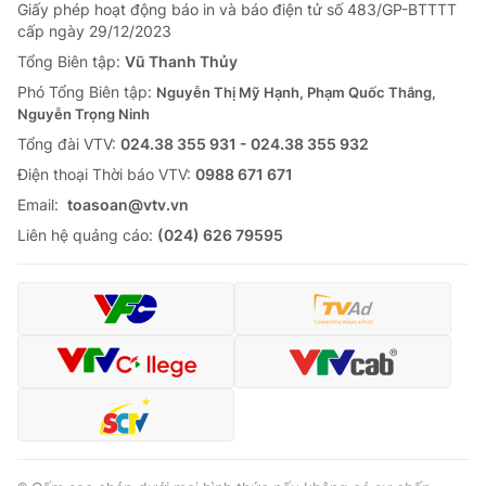
Giao lưu trực tuyến
Giấy phép hoạt động báo in và báo điện tử số 483/GP-BTTTT
Sản phẩm
cấp ngày 29/12/2023
Lịch phát sóng
Tổng Biên tập:
Vũ Thanh Thủy
Thị trường
Phó Tổng Biên tập:
Nguyễn Thị Mỹ Hạnh, Phạm Quốc Thắng,
Tư vấn
Nguyễn Trọng Ninh
Chuyên mục khác
Tổng đài VTV:
024.38 355 931 - 024.38 355 932
Ðiện thoại Thời báo VTV:
0988 671 671
Emagazine
Podcast
Email:
toasoan@vtv.vn
Liên hệ quảng cáo:
(024) 626 79595
Photo
Infographic
Video
Shorts video
VTV Money
VTV Thể thao
VTV Sức khoẻ
Bất động sản