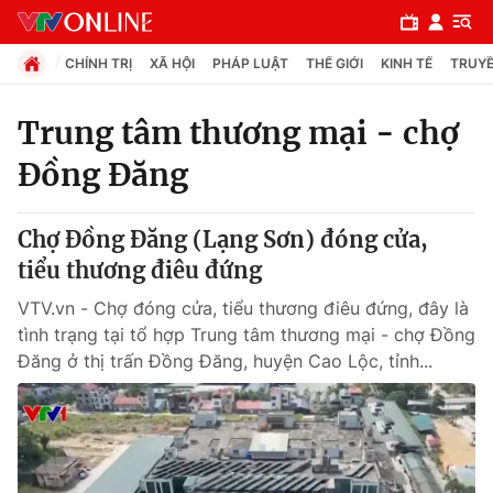
CHÍNH TRỊ
XÃ HỘI
PHÁP LUẬT
THẾ GIỚI
KINH TẾ
TRUYỀ
Trung tâm thương mại - chợ
Đồng Đăng
Chuyên mục
Chính trị
Chợ Đồng Đăng (Lạng Sơn) đóng cửa,
tiểu thương điêu đứng
Xã hội
VTV.vn - Chợ đóng cửa, tiểu thương điêu đứng, đây là
tình trạng tại tổ hợp Trung tâm thương mại - chợ Đồng
Pháp luật
Đăng ở thị trấn Đồng Đăng, huyện Cao Lộc, tỉnh...
Y tế
Thế giới