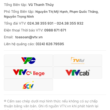
Giao lưu trực tuyến
Tổng Biên tập:
Vũ Thanh Thủy
Sản phẩm
Phó Tổng Biên tập:
Nguyễn Thị Mỹ Hạnh, Phạm Quốc Thắng,
Lịch phát sóng
Thị trường
Nguyễn Trọng Ninh
Tổng đài VTV:
024.38 355 931 - 024.38 355 932
Tư vấn
Ðiện thoại Thời báo VTV:
0988 671 671
Chuyên mục khác
Email:
toasoan@vtv.vn
Emagazine
Podcast
Liên hệ quảng cáo:
(024) 626 79595
Photo
Infographic
Video
Shorts video
VTV Money
VTV Thể thao
VTV Sức khoẻ
Bất động sản
® Cấm sao chép dưới mọi hình thức nếu không có sự chấp
thuận bằng văn bản. Ghi rõ nguồn VTV.vn khi phát hành lại