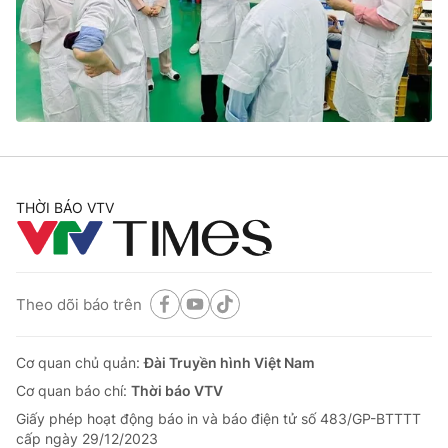
Tin tức
Kinh tế
Thế giới đó đây
Tài chính
Dữ liệu và đời sống
Câu chuyện quốc tế
Thị trường
Truyền hình
Góc doanh nghiệp
Phim VTV
THỜI BÁO VTV
Giải trí
Hậu trường
Điện ảnh
Đời sống
Nhân vật
Âm nhạc
Theo dõi báo trên
Du lịch
Khán giả
Giáo dục
Sao
Làm đẹp
Giải sao mai
Cơ quan chủ quản:
Đài Truyền hình Việt Nam
Tuyển sinh
Công nghệ
Cơ quan báo chí:
Thời báo VTV
Chất lượng cuộc sống
Học trực tuyến
Giấy phép hoạt động báo in và báo điện tử số 483/GP-BTTTT
Hitech Công nghệ tương lai
cấp ngày 29/12/2023