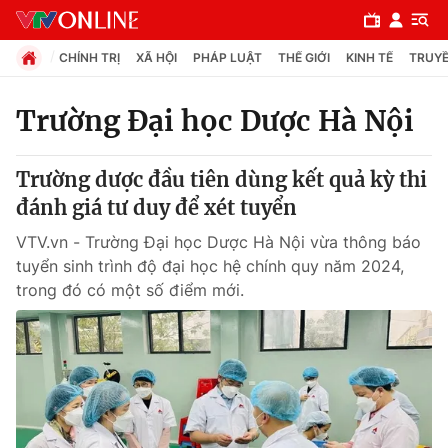
CHÍNH TRỊ
XÃ HỘI
PHÁP LUẬT
THẾ GIỚI
KINH TẾ
TRUYỀ
Trường Đại học Dược Hà Nội
Chuyên mục
Trường dược đầu tiên dùng kết quả kỳ thi
Chính trị
đánh giá tư duy để xét tuyển
VTV.vn - Trường Đại học Dược Hà Nội vừa thông báo
Xã hội
tuyển sinh trình độ đại học hệ chính quy năm 2024,
trong đó có một số điểm mới.
Pháp luật
Y tế
Thế giới