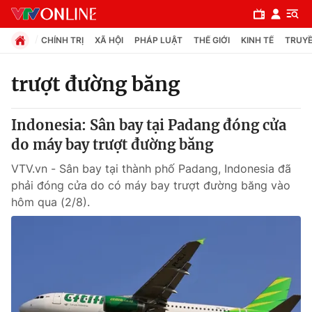
CHÍNH TRỊ
XÃ HỘI
PHÁP LUẬT
THẾ GIỚI
KINH TẾ
TRUYỀ
trượt đường băng
Chuyên mục
Indonesia: Sân bay tại Padang đóng cửa
Chính trị
do máy bay trượt đường băng
VTV.vn - Sân bay tại thành phố Padang, Indonesia đã
Xã hội
phải đóng cửa do có máy bay trượt đường băng vào
hôm qua (2/8).
Pháp luật
Y tế
Thế giới