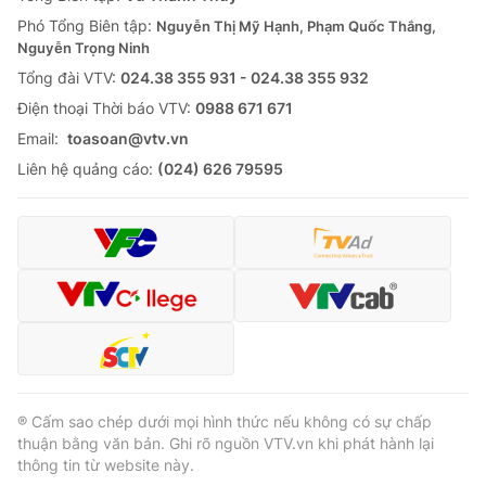
Thị trường 24h
Tấm lòng Việt
Phó Tổng Biên tập:
Nguyễn Thị Mỹ Hạnh, Phạm Quốc Thắng,
Nguyễn Trọng Ninh
VTV4
Vươn mình bằng AI
Tổng đài VTV:
024.38 355 931 - 024.38 355 932
Ðiện thoại Thời báo VTV:
0988 671 671
VTV9
VTV8
Email:
toasoan@vtv.vn
Liên hệ quảng cáo:
(024) 626 79595
Liên hệ tòa soạn
English
THỜI BÁO VTV
Theo dõi báo trên
® Cấm sao chép dưới mọi hình thức nếu không có sự chấp
thuận bằng văn bản. Ghi rõ nguồn VTV.vn khi phát hành lại
thông tin từ website này.
Cơ quan chủ quản:
Đài Truyền hình Việt Nam