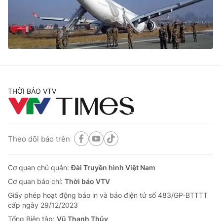
Giao lưu trực tuyến
Sản phẩm
Lịch phát sóng
Thị trường
Tư vấn
Chuyên mục khác
Emagazine
Podcast
THỜI BÁO VTV
Photo
Infographic
Theo dõi báo trên
Video
Shorts video
Cơ quan chủ quản:
Đài Truyền hình Việt Nam
VTV Money
VTV Thể thao
Cơ quan báo chí:
Thời báo VTV
Giấy phép hoạt động báo in và báo điện tử số 483/GP-BTTTT
VTV Sức khoẻ
Bất động sản
cấp ngày 29/12/2023
Tổng Biên tập:
Vũ Thanh Thủy