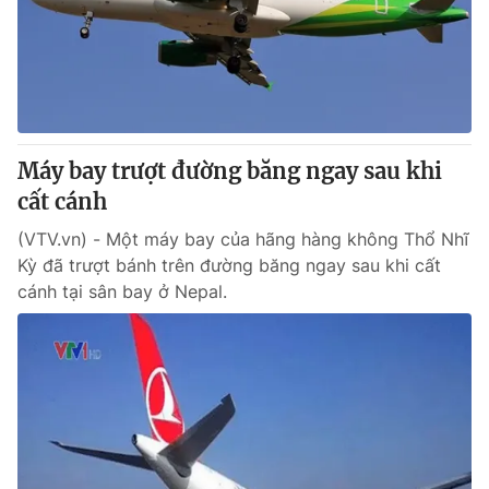
Tin tức
Kinh tế
Thế giới đó đây
Tài chính
Dữ liệu và đời sống
Câu chuyện quốc tế
Thị trường
Máy bay trượt đường băng ngay sau khi
Truyền hình
Góc doanh nghiệp
cất cánh
Phim VTV
Giải trí
(VTV.vn) - Một máy bay của hãng hàng không Thổ Nhĩ
Hậu trường
Kỳ đã trượt bánh trên đường băng ngay sau khi cất
Điện ảnh
cánh tại sân bay ở Nepal.
Đời sống
Nhân vật
Âm nhạc
Du lịch
Khán giả
Giáo dục
Sao
Làm đẹp
Giải sao mai
Tuyển sinh
Công nghệ
Chất lượng cuộc sống
Học trực tuyến
Hitech Công nghệ tương lai