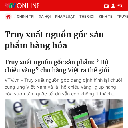
CHÍNH TRỊ
XÃ HỘI
PHÁP LUẬT
THẾ GIỚI
KINH TẾ
TRUYỀ
Truy xuất nguồn gốc sản
phẩm hàng hóa
Chuyên mục
Chính trị
Truy xuất nguồn gốc sản phẩm: “Hộ
chiếu vàng” cho hàng Việt ra thế giới
Xã hội
VTV.vn - Truy xuất nguồn gốc đang định hình lại chuỗi
cung ứng Việt Nam và là "hộ chiếu vàng" giúp hàng
Pháp luật
hóa vươn tầm quốc tế, dù vẫn còn không ít thách...
Y tế
Thế giới