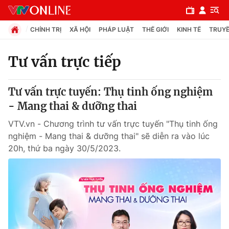
CHÍNH TRỊ
XÃ HỘI
PHÁP LUẬT
THẾ GIỚI
KINH TẾ
TRUYỀ
Tư vấn trực tiếp
Chuyên mục
Tư vấn trực tuyến: Thụ tinh ống nghiệm
Chính trị
- Mang thai & dưỡng thai
VTV.vn - Chương trình tư vấn trực tuyến "Thụ tinh ống
Xã hội
nghiệm - Mang thai & dưỡng thai" sẽ diễn ra vào lúc
20h, thứ ba ngày 30/5/2023.
Pháp luật
Y tế
Thế giới