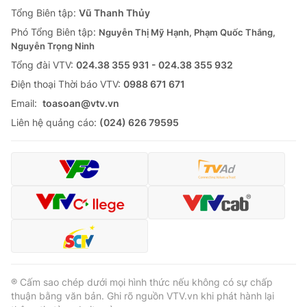
Giao lưu trực tuyến
Tổng Biên tập:
Vũ Thanh Thủy
Sản phẩm
Phó Tổng Biên tập:
Nguyễn Thị Mỹ Hạnh, Phạm Quốc Thắng,
Lịch phát sóng
Thị trường
Nguyễn Trọng Ninh
Tổng đài VTV:
024.38 355 931 - 024.38 355 932
Tư vấn
Ðiện thoại Thời báo VTV:
0988 671 671
Chuyên mục khác
Email:
toasoan@vtv.vn
Emagazine
Podcast
Liên hệ quảng cáo:
(024) 626 79595
Photo
Infographic
Video
Shorts video
VTV Money
VTV Thể thao
VTV Sức khoẻ
Bất động sản
® Cấm sao chép dưới mọi hình thức nếu không có sự chấp
thuận bằng văn bản. Ghi rõ nguồn VTV.vn khi phát hành lại