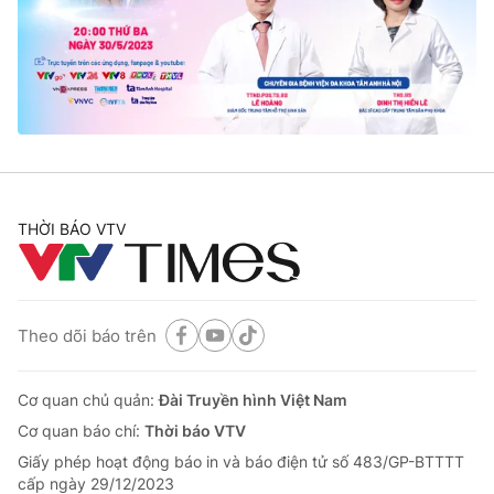
Tin tức
Kinh tế
Thế giới đó đây
Tài chính
Dữ liệu và đời sống
Câu chuyện quốc tế
Thị trường
Truyền hình
Góc doanh nghiệp
Phim VTV
THỜI BÁO VTV
Giải trí
Hậu trường
Điện ảnh
Đời sống
Nhân vật
Âm nhạc
Theo dõi báo trên
Du lịch
Khán giả
Giáo dục
Sao
Làm đẹp
Giải sao mai
Cơ quan chủ quản:
Đài Truyền hình Việt Nam
Tuyển sinh
Công nghệ
Cơ quan báo chí:
Thời báo VTV
Chất lượng cuộc sống
Học trực tuyến
Giấy phép hoạt động báo in và báo điện tử số 483/GP-BTTTT
Hitech Công nghệ tương lai
cấp ngày 29/12/2023