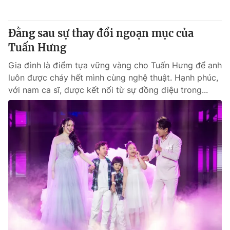
® Cấm sao chép dưới mọi hình thức nếu không có sự chấp
Đằng sau sự thay đổi ngoạn mục của
thuận bằng văn bản. Ghi rõ nguồn VTV.vn khi phát hành lại
Tuấn Hưng
thông tin từ website này.
Gia đình là điểm tựa vững vàng cho Tuấn Hưng để anh
luôn được cháy hết mình cùng nghệ thuật. Hạnh phúc,
với nam ca sĩ, được kết nối từ sự đồng điệu trong...