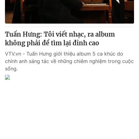
Thị trường 24h
Tấm lòng Việt
VTV4
Vươn mình bằng AI
Tuấn Hưng: Tôi viết nhạc, ra album
VTV9
VTV8
không phải để tìm lại đỉnh cao
VTV.vn - Tuấn Hưng giới thiệu album 5 ca khúc do
Liên hệ tòa soạn
English
chính anh sáng tác về những chiêm nghiệm trong cuộc
sống.
THỜI BÁO VTV
Theo dõi báo trên
Cơ quan chủ quản:
Đài Truyền hình Việt Nam
Cơ quan báo chí:
Thời báo VTV