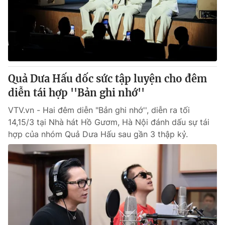
Tin tức
Kinh tế
Thế giới đó đây
Tài chính
Dữ liệu và đời sống
Câu chuyện quốc tế
Thị trường
Quả Dưa Hấu dốc sức tập luyện cho đêm
Truyền hình
Góc doanh nghiệp
diễn tái hợp ''Bản ghi nhớ''
Phim VTV
Giải trí
VTV.vn - Hai đêm diễn "Bản ghi nhớ'', diễn ra tối
Hậu trường
14,15/3 tại Nhà hát Hồ Gươm, Hà Nội đánh dấu sự tái
Điện ảnh
hợp của nhóm Quả Dưa Hấu sau gần 3 thập kỷ.
Đời sống
Nhân vật
Âm nhạc
Du lịch
Khán giả
Giáo dục
Sao
Làm đẹp
Giải sao mai
Tuyển sinh
Công nghệ
Chất lượng cuộc sống
Học trực tuyến
Hitech Công nghệ tương lai