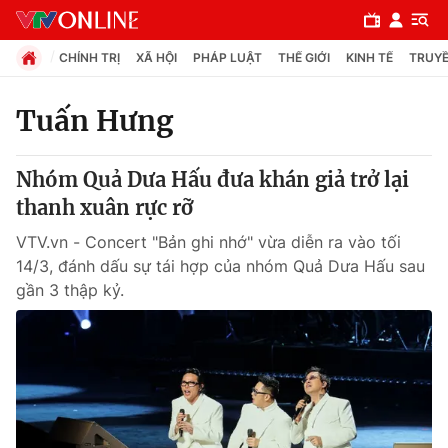
CHÍNH TRỊ
XÃ HỘI
PHÁP LUẬT
THẾ GIỚI
KINH TẾ
TRUYỀ
Tuấn Hưng
Chuyên mục
Nhóm Quả Dưa Hấu đưa khán giả trở lại
Chính trị
thanh xuân rực rỡ
VTV.vn - Concert "Bản ghi nhớ" vừa diễn ra vào tối
Xã hội
14/3, đánh dấu sự tái hợp của nhóm Quả Dưa Hấu sau
gần 3 thập kỷ.
Pháp luật
Y tế
Thế giới