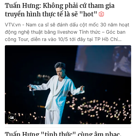
Tuấn Hưng: Không phải cứ tham gia
truyền hình thực tế là sẽ "hot"
VTV.vn - Nam ca sĩ sẽ đánh dấu cột mốc 30 năm hoạt
động nghệ thuật bằng liveshow Tỉnh thức – Góc ban
công Tour, diễn ra vào 10/5 tới đây tại TP Hồ Chí...
Tuấn Hưng "tỉnh thức" cùng âm nhạc,