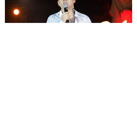
Tin mới
Video
Live
Emagazine
Trang chủ
Vũ Cát Tường hé lộ nửa kia, Tuấn Hưng
bao rạp xem Đào, phở và piano
VTV.vn - Ca sĩ Tuấn Hưng bao một phòng chiếu tại rạp
để gia đình, bạn bè, anh em đi xem phim có mình
đóng.