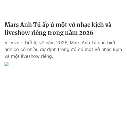
Giấy phép hoạt động báo in và báo điện tử số 483/GP-BTTTT
cấp ngày 29/12/2023
Tổng Biên tập:
Vũ Thanh Thủy
Mars Anh Tú ấp ủ một vở nhạc kịch và
Phó Tổng Biên tập:
Nguyễn Thị Mỹ Hạnh, Phạm Quốc Thắng,
liveshow riêng trong năm 2026
Nguyễn Trọng Ninh
Tổng đài VTV:
024.38 355 931 - 024.38 355 932
VTV.vn - Tiết lộ về năm 2026, Mars Anh Tú cho biết,
Ðiện thoại Thời báo VTV:
024.66 897 897
anh có có nhiều dự định trong đó có một vở nhạc kịch
Email:
toasoan@vtv.vn
và một liveshow riêng.
Liên hệ quảng cáo:
024-7300.7108