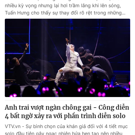
nhiều kỳ vọng nhưng lại hơi trầm lắng khi lên sóng,
Tuấn Hưng cho thấy sự thay đổi rõ rệt trong những...
Anh trai vượt ngàn chông gai - Công diễn
4 bất ngờ xảy ra với phần trình diễn solo
VTV.vn - Sự bình chọn của khán giả đối với 4 tiết mục
solo đầu tiên gây ngạc nhiên hứa hẹn tạo nên nhiều