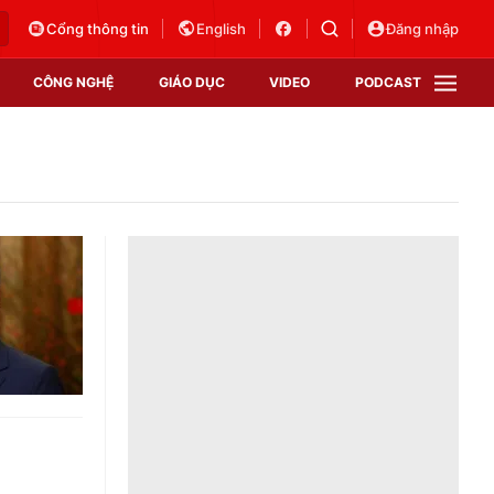
Cổng thông tin
English
Đăng nhập
CÔNG NGHỆ
GIÁO DỤC
VIDEO
PODCAST
VTV Money
VTV Thể thao
VTV Sức khoẻ
Bất động sản
Thị trường 24h
Tấm lòng Việt
Vươn mình bằng AI
VTV4
VTV8
VTV9
Lịch phát sóng
Giao lưu trực tuyến
Sự kiện