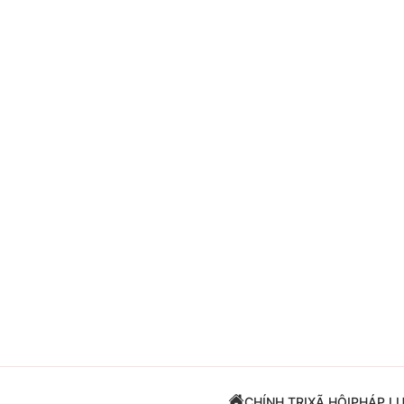
Giải trí
Đời sống
Điện ảnh
Du lịch
Âm nhạc
Làm đẹp
Sao
Chất lượng cuộc sốn
CHÍNH TRỊ
XÃ HỘI
PHÁP L