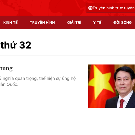
Truyền hình trực tuyến
KINH TẾ
TRUYỀN HÌNH
GIẢI TRÍ
Y TẾ
ĐỜI SỐNG
Pháp luật
Y tế
 thứ 32
Truyền hình
Multimedia
chung
Phim VTV
Video
 nghĩa quan trọng, thể hiện sự ủng hộ
Hàn Quốc.
Hậu trường
Shorts video
Nhân vật
Podcast
Khán giả
EMagazine
Giải sao mai
Photo
Infographic