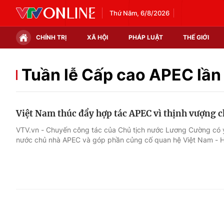
Thứ Năm, 6/8/2026
CHÍNH TRỊ
XÃ HỘI
PHÁP LUẬT
THẾ GIỚI
Chính trị
Xã hội
Tuần lễ Cấp cao APEC lần
Thế giới
Kinh tế
Việt Nam thúc đẩy hợp tác APEC vì thịnh vượng 
Tin tức
Tài chính
VTV.vn - Chuyến công tác của Chủ tịch nước Lương Cường có ý
nước chủ nhà APEC và góp phần củng cố quan hệ Việt Nam - 
Thế giới đó đây
Thị trường
Câu chuyện quốc tế
Góc doanh nghiệp
Dữ liệu và đời sống