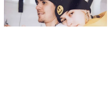
Tin mới
Video
Live
Emagazine
Trang chủ
Những phong tục đám cưới ở phương Tây
mà ít ai biết đến
VTV.vn - Đám cưới phương Tây thường lãng mạn và
sinh động nhưng có ai biết rằng, họ cũng tồn tại
những "phong tục ngầm" để giữ gìn hạnh phúc hôn...