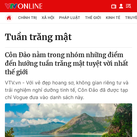
CHÍNH TRỊ
XÃ HỘI
PHÁP LUẬT
THẾ GIỚI
KINH TẾ
TRUYỀ
Tuần trăng mật
Chuyên mục
Côn Đảo nằm trong nhóm những điểm
Chính trị
đến hưởng tuần trăng mật tuyệt vời nhất
thế giới
Xã hội
VTV.vn - Với vẻ đẹp hoang sơ, không gian riêng tư và
trải nghiệm nghỉ dưỡng tinh tế, Côn Đảo đã được tạp
Pháp luật
chí Vogue đưa vào danh sách này.
Y tế
Thế giới