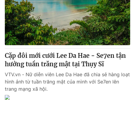
Tin tức
Kinh tế
Thế giới đó đây
Tài chính
Dữ liệu và đời sống
Câu chuyện quốc tế
Thị trường
Truyền hình
Góc doanh nghiệp
Cặp đôi mới cưới Lee Da Hae - Se7en tận
Phim VTV
hưởng tuần trăng mật tại Thụy Sĩ
Giải trí
Hậu trường
VTV.vn - Nữ diễn viên Lee Da Hae đã chia sẻ hàng loạt
Điện ảnh
hình ảnh từ tuần trăng mật của mình với Se7en lên
Đời sống
Nhân vật
trang mạng xã hội.
Âm nhạc
Du lịch
Khán giả
Giáo dục
Sao
Làm đẹp
Giải sao mai
Tuyển sinh
Công nghệ
Chất lượng cuộc sống
Học trực tuyến
Hitech Công nghệ tương lai