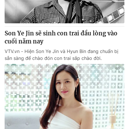
Giấy phép hoạt động báo in và báo điện tử số 483/GP-BTTTT
cấp ngày 29/12/2023
Tổng Biên tập:
Vũ Thanh Thủy
Phó Tổng Biên tập:
Nguyễn Thị Mỹ Hạnh, Phạm Quốc Thắng,
Son Ye Jin sẽ sinh con trai đầu lòng vào
Nguyễn Trọng Ninh
Tổng đài VTV:
cuối năm nay
024.38 355 931 - 024.38 355 932
Ðiện thoại Thời báo VTV:
024.66 897 897
VTV.vn - Hiện Son Ye Jin và Hyun Bin đang chuẩn bị
Email:
toasoan@vtv.vn
sẵn sàng để chào đón con trai sắp chào đời.
Liên hệ quảng cáo:
024-7300.7108