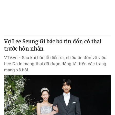
Giao lưu trực tuyến
Sản phẩm
Lịch phát sóng
Thị trường
Tư vấn
Chuyên mục khác
Vợ Lee Seung Gi bác bỏ tin đồn có thai
Emagazine
Podcast
trước hôn nhân
VTV.vn - Sau khi hôn lễ diễn ra, nhiều tin đồn về việc
Photo
Infographic
Lee Da In mang thai đã được đăng tải trên các trang
mạng xã hội.
Video
Shorts video
VTV Money
VTV Thể thao
VTV Sức khoẻ
Bất động sản