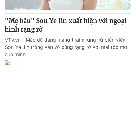
® Cấm sao chép dưới mọi hình thức nếu không có sự chấp
"Mẹ bầu" Son Ye Jin xuất hiện với ngoại
thuận bằng văn bản. Ghi rõ nguồn VTV.vn khi phát hành lại
hình rạng rỡ
thông tin từ website này.
VTV.vn - Mặc dù đang mang thai nhưng nữ diễn viên
Son Ye Jin trông vẫn vô cùng rạng rỡ với mái tóc mới
của mình.