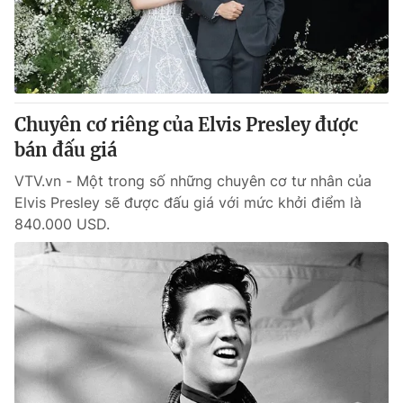
Thị trường 24h
Tấm lòng Việt
VTV4
Vươn mình bằng AI
VTV9
VTV8
Chuyên cơ riêng của Elvis Presley được
bán đấu giá
Liên hệ tòa soạn
English
VTV.vn - Một trong số những chuyên cơ tư nhân của
Elvis Presley sẽ được đấu giá với mức khởi điểm là
840.000 USD.
THỜI BÁO VTV
Theo dõi báo trên
Cơ quan chủ quản:
Đài Truyền hình Việt Nam
Cơ quan báo chí:
Thời báo VTV