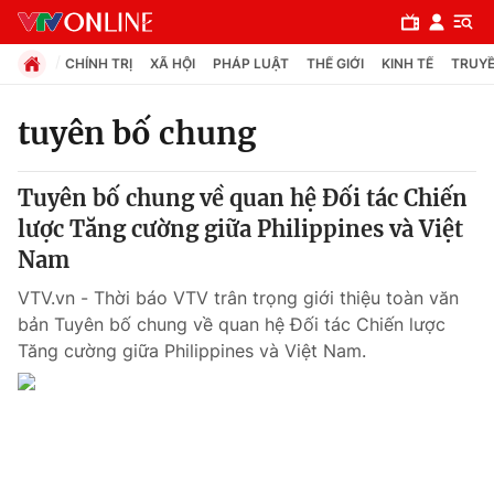
CHÍNH TRỊ
XÃ HỘI
PHÁP LUẬT
THẾ GIỚI
KINH TẾ
TRUYỀ
tuyên bố chung
Chuyên mục
Tuyên bố chung về quan hệ Đối tác Chiến
Chính trị
lược Tăng cường giữa Philippines và Việt
Nam
Xã hội
VTV.vn - Thời báo VTV trân trọng giới thiệu toàn văn
bản Tuyên bố chung về quan hệ Đối tác Chiến lược
Pháp luật
Tăng cường giữa Philippines và Việt Nam.
Y tế
Thế giới