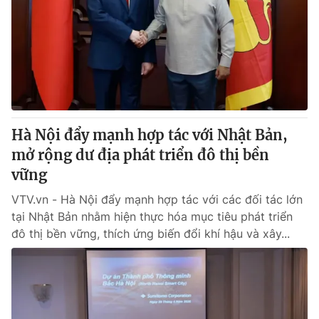
Giao lưu trực tuyến
Sản phẩm
Lịch phát sóng
Thị trường
Tư vấn
Chuyên mục khác
Emagazine
Podcast
Hà Nội đẩy mạnh hợp tác với Nhật Bản,
mở rộng dư địa phát triển đô thị bền
Photo
Infographic
vững
VTV.vn - Hà Nội đẩy mạnh hợp tác với các đối tác lớn
Video
Shorts video
tại Nhật Bản nhằm hiện thực hóa mục tiêu phát triển
đô thị bền vững, thích ứng biến đổi khí hậu và xây...
VTV Money
VTV Thể thao
VTV Sức khoẻ
Bất động sản