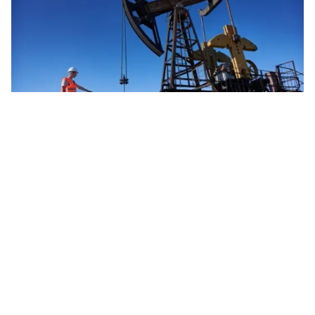
Tin mới
Video
Live
Emagazine
Trang chủ
Phát triển quan hệ kinh tế, thương mại
Việt Nam - Hoa Kỳ bền vững
Chiều tối 11/7, Thủ tướng Phạm Minh Chính đã làm việc
với Hội đồng Kinh doanh Hoa Kỳ - ASEAN (USABC) để
tiếp tục lắng nghe, giải quyết các vướng mắc, đề...