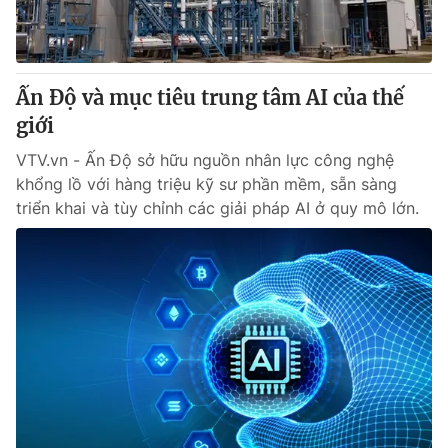
Ấn Độ và mục tiêu trung tâm AI của thế
giới
VTV.vn - Ấn Độ sở hữu nguồn nhân lực công nghệ
khổng lồ với hàng triệu kỹ sư phần mềm, sẵn sàng
triển khai và tùy chỉnh các giải pháp AI ở quy mô lớn.