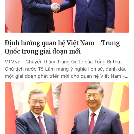
Giấy phép hoạt động báo in và báo điện tử số 483/GP-BTTTT
cấp ngày 29/12/2023
Tổng Biên tập:
Vũ Thanh Thủy
Phó Tổng Biên tập:
Nguyễn Thị Mỹ Hạnh, Phạm Quốc Thắng,
Nguyễn Trọng Ninh
Tổng đài VTV:
Định hướng quan hệ Việt Nam - Trung
024.38 355 931 - 024.38 355 932
Ðiện thoại Thời báo VTV:
Quốc trong giai đoạn mới
024.66 897 897
Email:
toasoan@vtv.vn
VTV.vn - Chuyến thăm Trung Quốc của Tổng Bí thư,
Liên hệ quảng cáo:
024-7300.7108
Chủ tịch nước Tô Lâm mang ý nghĩa lịch sử, đánh dấu
một giai đoạn phát triển mới cho quan hệ Việt Nam -...