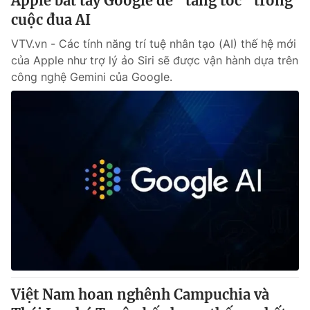
Apple bắt tay Google để "tăng tốc" trong
cuộc đua AI
VTV.vn - Các tính năng trí tuệ nhân tạo (AI) thế hệ mới
của Apple như trợ lý ảo Siri sẽ được vận hành dựa trên
công nghệ Gemini của Google.
Việt Nam hoan nghênh Campuchia và