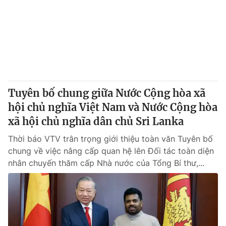
Tin tức
Kinh tế
Thế giới đó đây
Tài chính
Dữ liệu và đời sống
Câu chuyện quốc tế
Thị trường
Truyền hình
Góc doanh nghiệp
Tuyên bố chung giữa Nước Cộng hòa xã
Phim VTV
hội chủ nghĩa Việt Nam và Nước Cộng hòa
Giải trí
xã hội chủ nghĩa dân chủ Sri Lanka
Hậu trường
Điện ảnh
Đời sống
Thời báo VTV trân trọng giới thiệu toàn văn Tuyên bố
Nhân vật
Âm nhạc
chung về việc nâng cấp quan hệ lên Đối tác toàn diện
Du lịch
Khán giả
nhân chuyến thăm cấp Nhà nước của Tổng Bí thư,...
Giáo dục
Sao
Làm đẹp
Giải sao mai
Tuyển sinh
Công nghệ
Chất lượng cuộc sống
Học trực tuyến
Hitech Công nghệ tương lai