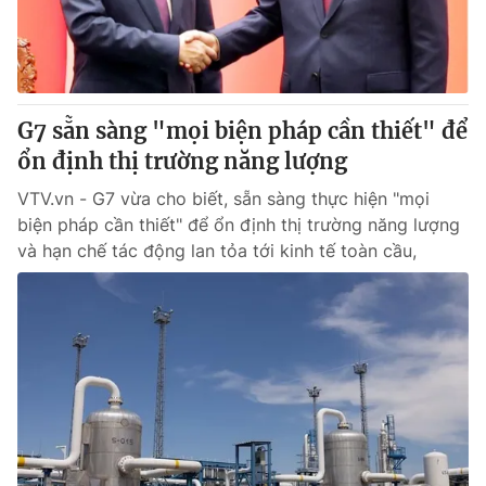
® Cấm sao chép dưới mọi hình thức nếu không có sự chấp
thuận bằng văn bản. Ghi rõ nguồn VTV.vn khi phát hành lại
thông tin từ website này.
G7 sẵn sàng "mọi biện pháp cần thiết" để
ổn định thị trường năng lượng
VTV.vn - G7 vừa cho biết, sẵn sàng thực hiện "mọi
biện pháp cần thiết" để ổn định thị trường năng lượng
và hạn chế tác động lan tỏa tới kinh tế toàn cầu,