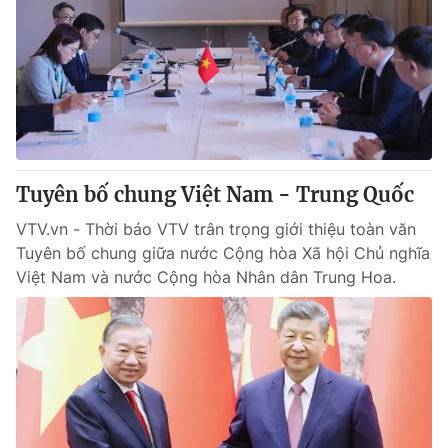
Thị trường 24h
Tấm lòng Việt
VTV4
Vươn mình bằng AI
VTV9
VTV8
Liên hệ tòa soạn
English
Tuyên bố chung Việt Nam - Trung Quốc
VTV.vn - Thời báo VTV trân trọng giới thiệu toàn văn
Tuyên bố chung giữa nước Cộng hòa Xã hội Chủ nghĩa
Việt Nam và nước Cộng hòa Nhân dân Trung Hoa.
THỜI BÁO VTV
Theo dõi báo trên
Cơ quan chủ quản:
Đài Truyền hình Việt Nam
Cơ quan báo chí:
Thời báo VTV