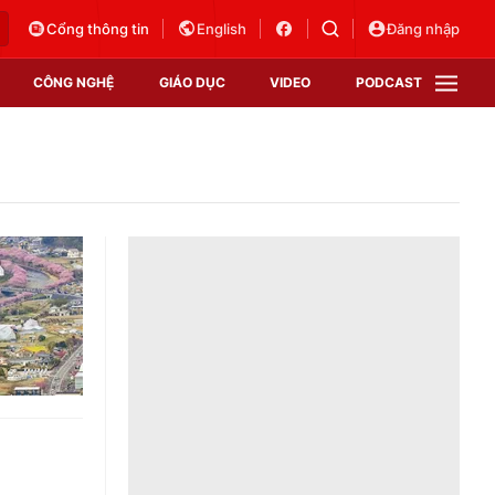
Cổng thông tin
English
Đăng nhập
CÔNG NGHỆ
GIÁO DỤC
VIDEO
PODCAST
VTV Money
VTV Thể thao
VTV Sức khoẻ
Bất động sản
Thị trường 24h
Tấm lòng Việt
Vươn mình bằng AI
VTV4
VTV8
VTV9
Lịch phát sóng
Giao lưu trực tuyến
Sự kiện