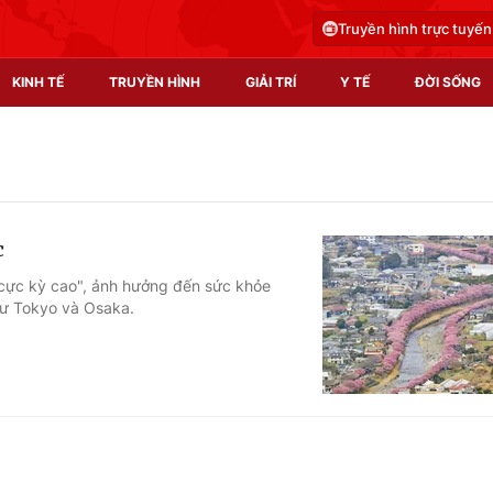
Truyền hình trực tuyến
KINH TẾ
TRUYỀN HÌNH
GIẢI TRÍ
Y TẾ
ĐỜI SỐNG
Pháp luật
Y tế
Truyền hình
Multimedia
c
Phim VTV
Video
cực kỳ cao", ảnh hưởng đến sức khỏe
như Tokyo và Osaka.
Hậu trường
Shorts video
Nhân vật
Podcast
Khán giả
EMagazine
Giải sao mai
Photo
Infographic