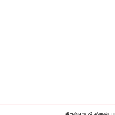
Giải trí
Đời sống
Điện ảnh
Du lịch
Âm nhạc
Làm đẹp
Sao
Chất lượng cuộc sốn
CHÍNH TRỊ
XÃ HỘI
PHÁP L