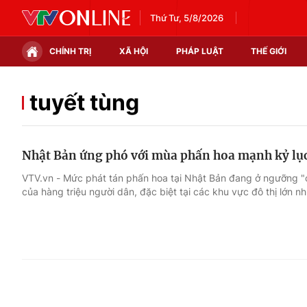
Thứ Tư, 5/8/2026
CHÍNH TRỊ
XÃ HỘI
PHÁP LUẬT
THẾ GIỚI
Chính trị
Xã hội
tuyết tùng
Thế giới
Kinh tế
Nhật Bản ứng phó với mùa phấn hoa mạnh kỷ lụ
Tin tức
Tài chính
VTV.vn - Mức phát tán phấn hoa tại Nhật Bản đang ở ngưỡng "
của hàng triệu người dân, đặc biệt tại các khu vực đô thị lớn 
Thế giới đó đây
Thị trường
Câu chuyện quốc tế
Góc doanh nghiệp
Dữ liệu và đời sống