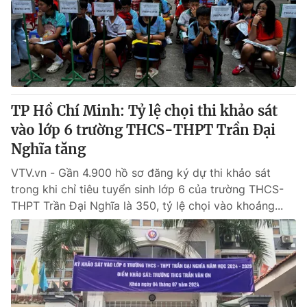
Giao lưu trực tuyến
Sản phẩm
Lịch phát sóng
Thị trường
Tư vấn
Chuyên mục khác
TP Hồ Chí Minh: Tỷ lệ chọi thi khảo sát
Emagazine
Podcast
vào lớp 6 trường THCS-THPT Trần Đại
Nghĩa tăng
Photo
Infographic
VTV.vn - Gần 4.900 hồ sơ đăng ký dự thi khảo sát
trong khi chỉ tiêu tuyển sinh lớp 6 của trường THCS-
Video
Shorts video
THPT Trần Đại Nghĩa là 350, tỷ lệ chọi vào khoảng...
VTV Money
VTV Thể thao
VTV Sức khoẻ
Bất động sản