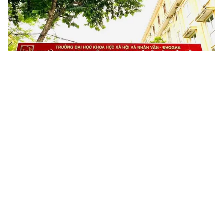
Tin mới
Video
Live
Emagazine
Trang chủ
Hồ sơ đăng ký vào lớp 10 tư thục ở Hà Nội
tăng mạnh
VTV.vn - Gần 130.000 sĩ tử nhưng sẽ chỉ có 77.000
suất vào các trường THPT công lập, đây là năm Hà
Nội có tỷ lệ chọi cao kỷ lục.