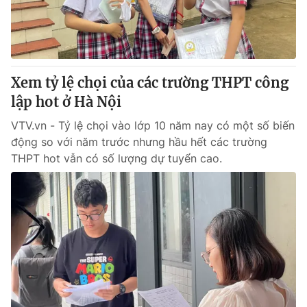
® Cấm sao chép dưới mọi hình thức nếu không có sự chấp
thuận bằng văn bản. Ghi rõ nguồn VTV.vn khi phát hành lại
thông tin từ website này.
Xem tỷ lệ chọi của các trường THPT công
lập hot ở Hà Nội
VTV.vn - Tỷ lệ chọi vào lớp 10 năm nay có một số biến
động so với năm trước nhưng hầu hết các trường
THPT hot vẫn có số lượng dự tuyển cao.