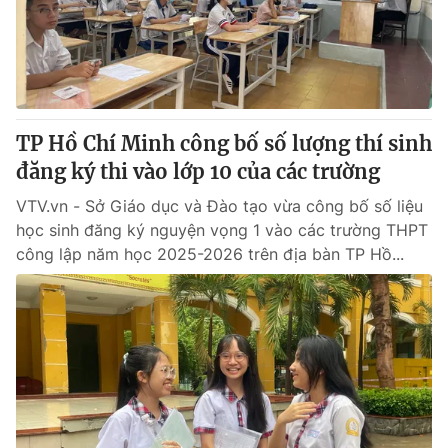
Giấy phép hoạt động báo in và báo điện tử số 483/GP-BTTTT
cấp ngày 29/12/2023
Tổng Biên tập:
Vũ Thanh Thủy
Phó Tổng Biên tập:
Nguyễn Thị Mỹ Hạnh, Phạm Quốc Thắng,
Nguyễn Trọng Ninh
Tổng đài VTV:
TP Hồ Chí Minh công bố số lượng thí sinh
024.38 355 931 - 024.38 355 932
Ðiện thoại Thời báo VTV:
đăng ký thi vào lớp 10 của các trường
024.66 897 897
Email:
toasoan@vtv.vn
VTV.vn - Sở Giáo dục và Đào tạo vừa công bố số liệu
Liên hệ quảng cáo:
024-7300.7108
học sinh đăng ký nguyện vọng 1 vào các trường THPT
công lập năm học 2025-2026 trên địa bàn TP Hồ...