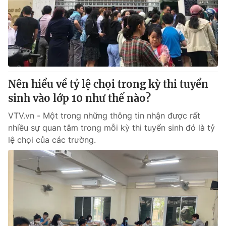
Thị trường 24h
Tấm lòng Việt
VTV4
Vươn mình bằng AI
VTV9
VTV8
Nên hiểu về tỷ lệ chọi trong kỳ thi tuyển
Liên hệ tòa soạn
English
sinh vào lớp 10 như thế nào?
VTV.vn - Một trong những thông tin nhận được rất
nhiều sự quan tâm trong mỗi kỳ thi tuyển sinh đó là tỷ
lệ chọi của các trường.
THỜI BÁO VTV
Theo dõi báo trên
Cơ quan chủ quản:
Đài Truyền hình Việt Nam
Cơ quan báo chí:
Thời báo VTV