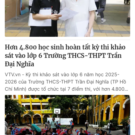
Tin tức
Kinh tế
Thế giới đó đây
Tài chính
Dữ liệu và đời sống
Câu chuyện quốc tế
Thị trường
Hơn 4.800 học sinh hoàn tất kỳ thi khảo
Truyền hình
Góc doanh nghiệp
sát vào lớp 6 Trường THCS-THPT Trần
Phim VTV
Đại Nghĩa
Giải trí
Hậu trường
VTV.vn - Kỳ thi khảo sát vào lớp 6 năm học 2025-
Điện ảnh
2026 của Trường THCS-THPT Trần Đại Nghĩa (TP Hồ
Đời sống
Nhân vật
Chí Minh) được tổ chức tại 7 điểm thi, với hơn 4.800...
Âm nhạc
Du lịch
Khán giả
Giáo dục
Sao
Làm đẹp
Giải sao mai
Tuyển sinh
Công nghệ
Chất lượng cuộc sống
Học trực tuyến
Hitech Công nghệ tương lai