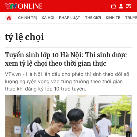
CHÍNH TRỊ
XÃ HỘI
PHÁP LUẬT
THẾ GIỚI
KINH TẾ
TRUYỀ
tỷ lệ chọi
Chuyên mục
Tuyển sinh lớp 10 Hà Nội: Thí sinh được
Chính trị
xem tỷ lệ chọi theo thời gian thực
VTV.vn - Hà Nội lần đầu cho phép thí sinh theo dõi số
Xã hội
lượng nguyện vọng vào từng trường theo thời gian
thực khi đăng ký lớp 10 trực tuyến.
Pháp luật
Y tế
Thế giới