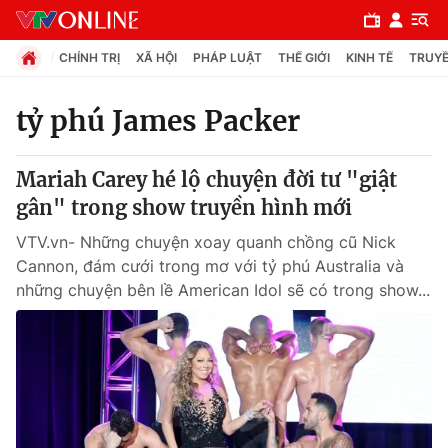
CHÍNH TRỊ
XÃ HỘI
PHÁP LUẬT
THẾ GIỚI
KINH TẾ
TRUYỀ
tỷ phú James Packer
Chuyên mục
Mariah Carey hé lộ chuyện đời tư "giật
Chính trị
gân" trong show truyền hình mới
VTV.vn- Những chuyện xoay quanh chồng cũ Nick
Xã hội
Cannon, đám cưới trong mơ với tỷ phú Australia và
những chuyện bên lề American Idol sẽ có trong show...
Pháp luật
Y tế
Thế giới