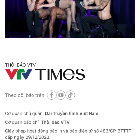
Tin tức
Kinh tế
Thế giới đó đây
Tài chính
Dữ liệu và đời sống
Câu chuyện quốc tế
Thị trường
Truyền hình
Góc doanh nghiệp
Phim VTV
THỜI BÁO VTV
Giải trí
Hậu trường
Điện ảnh
Đời sống
Nhân vật
Âm nhạc
Theo dõi báo trên
Du lịch
Khán giả
Giáo dục
Sao
Làm đẹp
Giải sao mai
Cơ quan chủ quản:
Đài Truyền hình Việt Nam
Tuyển sinh
Công nghệ
Cơ quan báo chí:
Thời báo VTV
Chất lượng cuộc sống
Học trực tuyến
Giấy phép hoạt động báo in và báo điện tử số 483/GP-BTTTT
Hitech Công nghệ tương lai
cấp ngày 29/12/2023