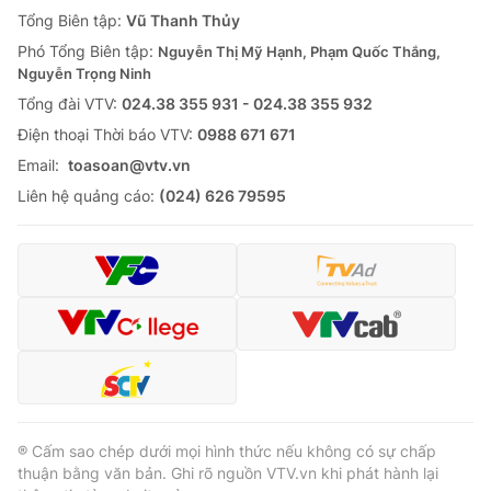
Giao lưu trực tuyến
Tổng Biên tập:
Vũ Thanh Thủy
Sản phẩm
Phó Tổng Biên tập:
Nguyễn Thị Mỹ Hạnh, Phạm Quốc Thắng,
Lịch phát sóng
Thị trường
Nguyễn Trọng Ninh
Tổng đài VTV:
024.38 355 931 - 024.38 355 932
Tư vấn
Ðiện thoại Thời báo VTV:
0988 671 671
Chuyên mục khác
Email:
toasoan@vtv.vn
Emagazine
Podcast
Liên hệ quảng cáo:
(024) 626 79595
Photo
Infographic
Video
Shorts video
VTV Money
VTV Thể thao
VTV Sức khoẻ
Bất động sản
® Cấm sao chép dưới mọi hình thức nếu không có sự chấp
thuận bằng văn bản. Ghi rõ nguồn VTV.vn khi phát hành lại