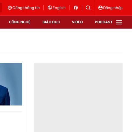
Cổng thông tin
English
Đăng nhập
CÔNG NGHỆ
GIÁO DỤC
VIDEO
PODCAST
VTV Money
VTV Thể thao
VTV Sức khoẻ
Bất động sản
Thị trường 24h
Tấm lòng Việt
Vươn mình bằng AI
VTV4
VTV8
VTV9
Lịch phát sóng
Giao lưu trực tuyến
Sự kiện