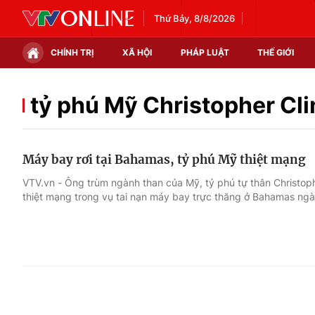
Thứ Bảy, 8/8/2026
CHÍNH TRỊ
XÃ HỘI
PHÁP LUẬT
THẾ GIỚI
Chính trị
Xã hội
tỷ phú Mỹ Christopher Cli
Thế giới
Kinh tế
Máy bay rơi tại Bahamas, tỷ phú Mỹ thiệt mạng
Tin tức
Tài chính
VTV.vn - Ông trùm ngành than của Mỹ, tỷ phú tự thân Christoph
thiệt mạng trong vụ tai nạn máy bay trực thăng ở Bahamas ngà
Thế giới đó đây
Thị trường
Câu chuyện quốc tế
Góc doanh nghiệp
Dữ liệu và đời sống