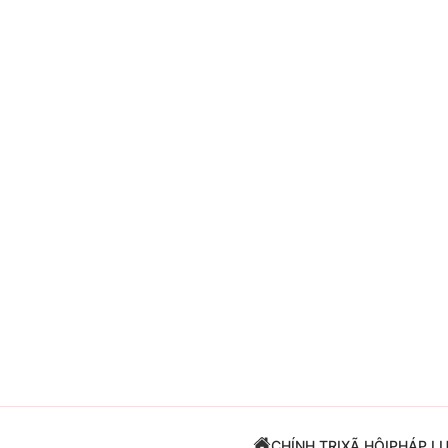
Giải trí
Đời sống
Điện ảnh
Du lịch
Âm nhạc
Làm đẹp
Sao
Chất lượng cuộc sốn
CHÍNH TRỊ
XÃ HỘI
PHÁP L