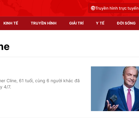
Truyền hình trực tuyến
KINH TẾ
TRUYỀN HÌNH
GIẢI TRÍ
Y TẾ
ĐỜI SỐNG
Pháp luật
Y tế
ne
Truyền hình
Multimedia
Phim VTV
Video
er Cline, 61 tuổi, cùng 6 người khác đã
y 4/7.
Hậu trường
Shorts video
Nhân vật
Podcast
Khán giả
EMagazine
Giải sao mai
Photo
Infographic