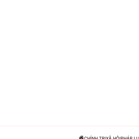
Giải trí
Đời sống
Điện ảnh
Du lịch
Âm nhạc
Làm đẹp
Sao
Chất lượng cuộc sốn
CHÍNH TRỊ
XÃ HỘI
PHÁP L