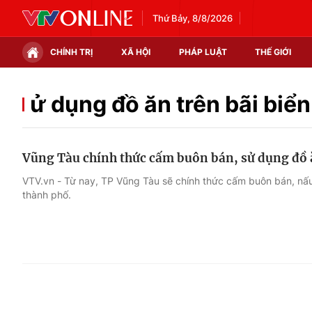
Thứ Bảy, 8/8/2026
CHÍNH TRỊ
XÃ HỘI
PHÁP LUẬT
THẾ GIỚI
Chính trị
Xã hội
ử dụng đồ ăn trên bãi biển
Thế giới
Kinh tế
Vũng Tàu chính thức cấm buôn bán, sử dụng đồ ă
Tin tức
Tài chính
VTV.vn - Từ nay, TP Vũng Tàu sẽ chính thức cấm buôn bán, nấu
thành phố.
Thế giới đó đây
Thị trường
Câu chuyện quốc tế
Góc doanh nghiệp
Dữ liệu và đời sống