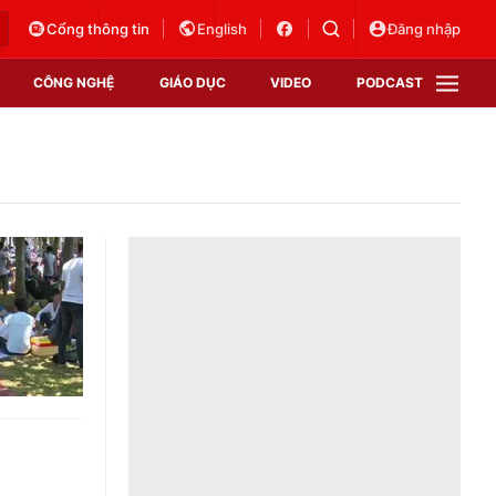
Cổng thông tin
English
Đăng nhập
CÔNG NGHỆ
GIÁO DỤC
VIDEO
PODCAST
VTV Money
VTV Thể thao
VTV Sức khoẻ
Bất động sản
Thị trường 24h
Tấm lòng Việt
Vươn mình bằng AI
VTV4
VTV8
VTV9
Lịch phát sóng
Giao lưu trực tuyến
Sự kiện