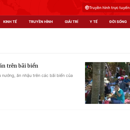
Truyền hình trực tuyến
KINH TẾ
TRUYỀN HÌNH
GIẢI TRÍ
Y TẾ
ĐỜI SỐNG
Pháp luật
Y tế
Truyền hình
Multimedia
n trên bãi biển
Phim VTV
Video
 nướng, ăn nhậu trên các bãi biển của
Hậu trường
Shorts video
Nhân vật
Podcast
Khán giả
EMagazine
Giải sao mai
Photo
Infographic