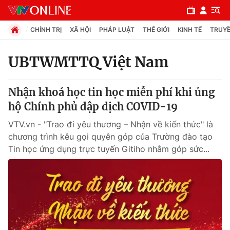
CHÍNH TRỊ
XÃ HỘI
PHÁP LUẬT
THẾ GIỚI
KINH TẾ
TRUYỀ
UBTWMTTQ Việt Nam
Chuyên mục
Nhận khoá học tin học miễn phí khi ủng
Chính trị
hộ Chính phủ dập dịch COVID-19
VTV.vn - "Trao đi yêu thương – Nhận về kiến thức" là
Xã hội
chương trình kêu gọi quyên góp của Trường đào tạo
Tin học ứng dụng trực tuyến Gitiho nhằm góp sức...
Pháp luật
Y tế
Thế giới