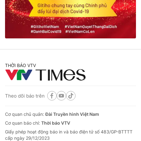
Tin tức
Kinh tế
Thế giới đó đây
Tài chính
Dữ liệu và đời sống
Câu chuyện quốc tế
Thị trường
Truyền hình
Góc doanh nghiệp
Phim VTV
THỜI BÁO VTV
Giải trí
Hậu trường
Điện ảnh
Đời sống
Nhân vật
Âm nhạc
Theo dõi báo trên
Du lịch
Khán giả
Giáo dục
Sao
Làm đẹp
Giải sao mai
Cơ quan chủ quản:
Đài Truyền hình Việt Nam
Tuyển sinh
Công nghệ
Cơ quan báo chí:
Thời báo VTV
Chất lượng cuộc sống
Học trực tuyến
Giấy phép hoạt động báo in và báo điện tử số 483/GP-BTTTT
Hitech Công nghệ tương lai
cấp ngày 29/12/2023