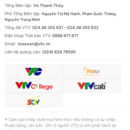
Giao lưu trực tuyến
Tổng Biên tập:
Vũ Thanh Thủy
Sản phẩm
Phó Tổng Biên tập:
Nguyễn Thị Mỹ Hạnh, Phạm Quốc Thắng,
Lịch phát sóng
Thị trường
Nguyễn Trọng Ninh
Tổng đài VTV:
024.38 355 931 - 024.38 355 932
Tư vấn
Ðiện thoại Thời báo VTV:
0988 671 671
Chuyên mục khác
Email:
toasoan@vtv.vn
Emagazine
Podcast
Liên hệ quảng cáo:
(024) 626 79595
Photo
Infographic
Video
Shorts video
VTV Money
VTV Thể thao
VTV Sức khoẻ
Bất động sản
® Cấm sao chép dưới mọi hình thức nếu không có sự chấp
thuận bằng văn bản. Ghi rõ nguồn VTV.vn khi phát hành lại