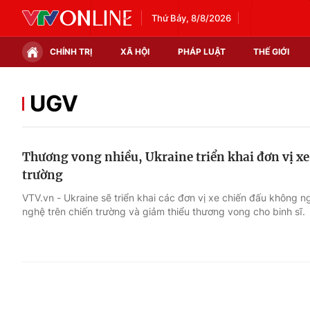
Thứ Bảy, 8/8/2026
CHÍNH TRỊ
XÃ HỘI
PHÁP LUẬT
THẾ GIỚI
Chính trị
Xã hội
UGV
Thế giới
Kinh tế
Thương vong nhiều, Ukraine triển khai đơn vị xe
Tin tức
Tài chính
trường
Thế giới đó đây
Thị trường
VTV.vn - Ukraine sẽ triển khai các đơn vị xe chiến đấu không n
nghệ trên chiến trường và giảm thiểu thương vong cho binh sĩ.
Câu chuyện quốc tế
Góc doanh nghiệp
Dữ liệu và đời sống