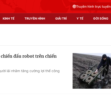
Truyền hình trực tuyến
KINH TẾ
TRUYỀN HÌNH
GIẢI TRÍ
Y TẾ
ĐỜI SỐNG
Pháp luật
Y tế
Truyền hình
Multimedia
 chiến đấu robot trên chiến
Phim VTV
Video
Hậu trường
Shorts video
gười lái nhằm tăng cường lợi thế công
Nhân vật
Podcast
Khán giả
EMagazine
Giải sao mai
Photo
Infographic