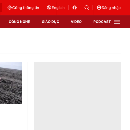
Cổng thông tin
English
Đăng nhập
CÔNG NGHỆ
GIÁO DỤC
VIDEO
PODCAST
VTV Money
VTV Thể thao
VTV Sức khoẻ
Bất động sản
Thị trường 24h
Tấm lòng Việt
Vươn mình bằng AI
VTV4
VTV8
VTV9
Lịch phát sóng
Giao lưu trực tuyến
Sự kiện