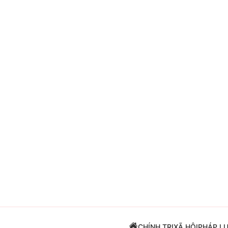
Giải trí
Đời sống
Điện ảnh
Du lịch
Âm nhạc
Làm đẹp
Sao
Chất lượng cuộc sốn
CHÍNH TRỊ
XÃ HỘI
PHÁP L