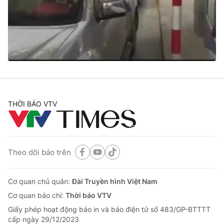
Tin tức
Kinh tế
Thế giới đó đây
Tài chính
Dữ liệu và đời sống
Câu chuyện quốc tế
Thị trường
Truyền hình
Góc doanh nghiệp
Phim VTV
THỜI BÁO VTV
Giải trí
Hậu trường
Điện ảnh
Đời sống
Nhân vật
Âm nhạc
Theo dõi báo trên
Du lịch
Khán giả
Giáo dục
Sao
Làm đẹp
Giải sao mai
Cơ quan chủ quản:
Đài Truyền hình Việt Nam
Tuyển sinh
Công nghệ
Cơ quan báo chí:
Thời báo VTV
Chất lượng cuộc sống
Học trực tuyến
Giấy phép hoạt động báo in và báo điện tử số 483/GP-BTTTT
Hitech Công nghệ tương lai
cấp ngày 29/12/2023