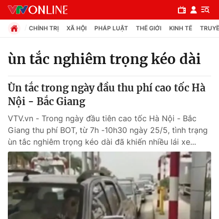
CHÍNH TRỊ
XÃ HỘI
PHÁP LUẬT
THẾ GIỚI
KINH TẾ
TRUYỀ
ùn tắc nghiêm trọng kéo dài
Chuyên mục
Ùn tắc trong ngày đầu thu phí cao tốc Hà
Chính trị
Nội - Bắc Giang
VTV.vn - Trong ngày đầu tiên cao tốc Hà Nội - Bắc
Xã hội
Giang thu phí BOT, từ 7h -10h30 ngày 25/5, tình trạng
ùn tắc nghiêm trọng kéo dài đã khiến nhiều lái xe...
Pháp luật
Y tế
Thế giới