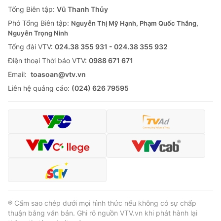
Giao lưu trực tuyến
Tổng Biên tập:
Vũ Thanh Thủy
Sản phẩm
Phó Tổng Biên tập:
Nguyễn Thị Mỹ Hạnh, Phạm Quốc Thắng,
Lịch phát sóng
Thị trường
Nguyễn Trọng Ninh
Tổng đài VTV:
024.38 355 931 - 024.38 355 932
Tư vấn
Ðiện thoại Thời báo VTV:
0988 671 671
Chuyên mục khác
Email:
toasoan@vtv.vn
Emagazine
Podcast
Liên hệ quảng cáo:
(024) 626 79595
Photo
Infographic
Video
Shorts video
VTV Money
VTV Thể thao
VTV Sức khoẻ
Bất động sản
® Cấm sao chép dưới mọi hình thức nếu không có sự chấp
thuận bằng văn bản. Ghi rõ nguồn VTV.vn khi phát hành lại