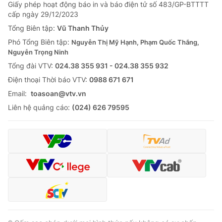
Giao lưu trực tuyến
Giấy phép hoạt động báo in và báo điện tử số 483/GP-BTTTT
Sản phẩm
cấp ngày 29/12/2023
Lịch phát sóng
Tổng Biên tập:
Vũ Thanh Thủy
Thị trường
Phó Tổng Biên tập:
Nguyễn Thị Mỹ Hạnh, Phạm Quốc Thắng,
Tư vấn
Nguyễn Trọng Ninh
Chuyên mục khác
Tổng đài VTV:
024.38 355 931 - 024.38 355 932
Ðiện thoại Thời báo VTV:
0988 671 671
Emagazine
Podcast
Email:
toasoan@vtv.vn
Liên hệ quảng cáo:
(024) 626 79595
Photo
Infographic
Video
Shorts video
VTV Money
VTV Thể thao
VTV Sức khoẻ
Bất động sản