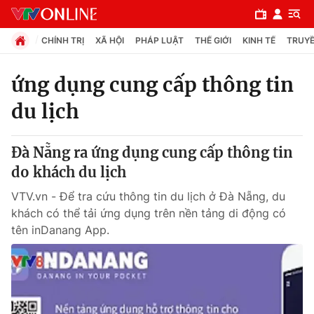
CHÍNH TRỊ
XÃ HỘI
PHÁP LUẬT
THẾ GIỚI
KINH TẾ
TRUYỀ
ứng dụng cung cấp thông tin
du lịch
Chuyên mục
Chính trị
Đà Nẵng ra ứng dụng cung cấp thông tin
do khách du lịch
Xã hội
VTV.vn - Để tra cứu thông tin du lịch ở Đà Nẵng, du
khách có thể tải ứng dụng trên nền tảng di động có
Pháp luật
tên inDanang App.
Y tế
Thế giới