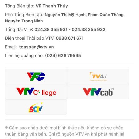
Giao lưu trực tuyến
Tổng Biên tập:
Vũ Thanh Thủy
Sản phẩm
Phó Tổng Biên tập:
Nguyễn Thị Mỹ Hạnh, Phạm Quốc Thắng,
Lịch phát sóng
Thị trường
Nguyễn Trọng Ninh
Tổng đài VTV:
024.38 355 931 - 024.38 355 932
Tư vấn
Ðiện thoại Thời báo VTV:
0988 671 671
Chuyên mục khác
Email:
toasoan@vtv.vn
Emagazine
Podcast
Liên hệ quảng cáo:
(024) 626 79595
Photo
Infographic
Video
Shorts video
VTV Money
VTV Thể thao
VTV Sức khoẻ
Bất động sản
® Cấm sao chép dưới mọi hình thức nếu không có sự chấp
thuận bằng văn bản. Ghi rõ nguồn VTV.vn khi phát hành lại