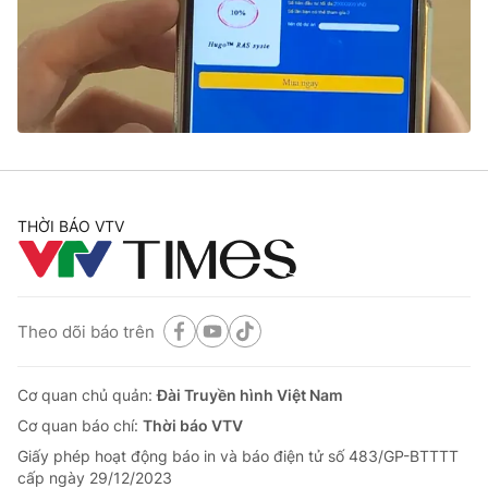
Tin tức
Kinh tế
Thế giới đó đây
Tài chính
Dữ liệu và đời sống
Câu chuyện quốc tế
Thị trường
Truyền hình
Góc doanh nghiệp
Phim VTV
THỜI BÁO VTV
Giải trí
Hậu trường
Điện ảnh
Đời sống
Nhân vật
Âm nhạc
Theo dõi báo trên
Du lịch
Khán giả
Giáo dục
Sao
Làm đẹp
Giải sao mai
Cơ quan chủ quản:
Đài Truyền hình Việt Nam
Tuyển sinh
Công nghệ
Cơ quan báo chí:
Thời báo VTV
Chất lượng cuộc sống
Học trực tuyến
Giấy phép hoạt động báo in và báo điện tử số 483/GP-BTTTT
Hitech Công nghệ tương lai
cấp ngày 29/12/2023