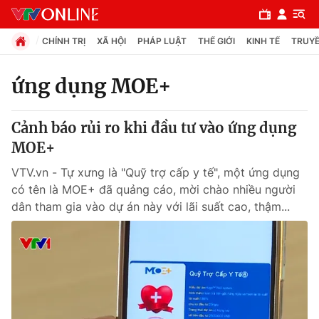
CHÍNH TRỊ
XÃ HỘI
PHÁP LUẬT
THẾ GIỚI
KINH TẾ
TRUYỀ
ứng dụng MOE+
Chuyên mục
Cảnh báo rủi ro khi đầu tư vào ứng dụng
Chính trị
MOE+
VTV.vn - Tự xưng là "Quỹ trợ cấp y tế", một ứng dụng
Xã hội
có tên là MOE+ đã quảng cáo, mời chào nhiều người
dân tham gia vào dự án này với lãi suất cao, thậm...
Pháp luật
Y tế
Thế giới