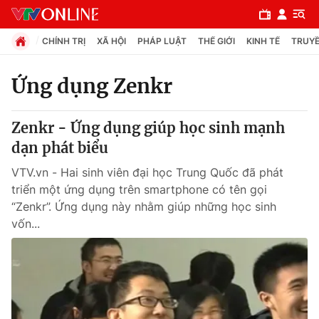
CHÍNH TRỊ
XÃ HỘI
PHÁP LUẬT
THẾ GIỚI
KINH TẾ
TRUYỀ
Ứng dụng Zenkr
Chuyên mục
Zenkr - Ứng dụng giúp học sinh mạnh
Chính trị
dạn phát biểu
VTV.vn - Hai sinh viên đại học Trung Quốc đã phát
Xã hội
triển một ứng dụng trên smartphone có tên gọi
“Zenkr”. Ứng dụng này nhằm giúp những học sinh
vốn...
Pháp luật
Y tế
Thế giới