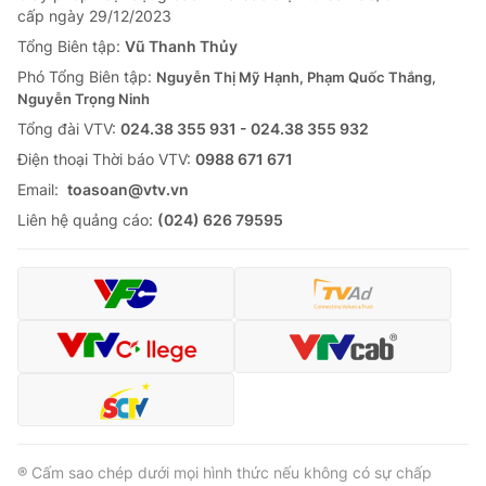
Giao lưu trực tuyến
cấp ngày 29/12/2023
Sản phẩm
Tổng Biên tập:
Vũ Thanh Thủy
Lịch phát sóng
Thị trường
Phó Tổng Biên tập:
Nguyễn Thị Mỹ Hạnh, Phạm Quốc Thắng,
Nguyễn Trọng Ninh
Tư vấn
Tổng đài VTV:
024.38 355 931 - 024.38 355 932
Chuyên mục khác
Ðiện thoại Thời báo VTV:
0988 671 671
Emagazine
Podcast
Email:
toasoan@vtv.vn
Liên hệ quảng cáo:
(024) 626 79595
Photo
Infographic
Video
Shorts video
VTV Money
VTV Thể thao
VTV Sức khoẻ
Bất động sản
® Cấm sao chép dưới mọi hình thức nếu không có sự chấp