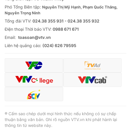
Thị trường 24h
Tấm lòng Việt
Phó Tổng Biên tập:
Nguyễn Thị Mỹ Hạnh, Phạm Quốc Thắng,
Nguyễn Trọng Ninh
VTV4
Vươn mình bằng AI
Tổng đài VTV:
024.38 355 931 - 024.38 355 932
Ðiện thoại Thời báo VTV:
0988 671 671
VTV9
VTV8
Email:
toasoan@vtv.vn
Liên hệ quảng cáo:
(024) 626 79595
Liên hệ tòa soạn
English
THỜI BÁO VTV
Theo dõi báo trên
® Cấm sao chép dưới mọi hình thức nếu không có sự chấp
thuận bằng văn bản. Ghi rõ nguồn VTV.vn khi phát hành lại
thông tin từ website này.
Cơ quan chủ quản:
Đài Truyền hình Việt Nam