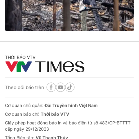
Giao lưu trực tuyến
Sản phẩm
Lịch phát sóng
Thị trường
Tư vấn
Chuyên mục khác
Emagazine
Podcast
THỜI BÁO VTV
Photo
Infographic
Theo dõi báo trên
Video
Shorts video
Cơ quan chủ quản:
Đài Truyền hình Việt Nam
VTV Money
VTV Thể thao
Cơ quan báo chí:
Thời báo VTV
Giấy phép hoạt động báo in và báo điện tử số 483/GP-BTTTT
VTV Sức khoẻ
Bất động sản
cấp ngày 29/12/2023
Tổng Biên tập:
Vũ Thanh Thủy