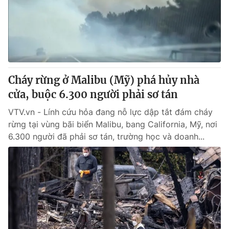
Tin tức
Kinh tế
Thế giới đó đây
Tài chính
Dữ liệu và đời sống
Câu chuyện quốc tế
Thị trường
Cháy rừng ở Malibu (Mỹ) phá hủy nhà
Truyền hình
Góc doanh nghiệp
cửa, buộc 6.300 người phải sơ tán
Phim VTV
Giải trí
VTV.vn - Lính cứu hỏa đang nỗ lực dập tắt đám cháy
Hậu trường
rừng tại vùng bãi biển Malibu, bang California, Mỹ, nơi
Điện ảnh
6.300 người đã phải sơ tán, trường học và doanh...
Đời sống
Nhân vật
Âm nhạc
Du lịch
Khán giả
Giáo dục
Sao
Làm đẹp
Giải sao mai
Tuyển sinh
Công nghệ
Chất lượng cuộc sống
Học trực tuyến
Hitech Công nghệ tương lai