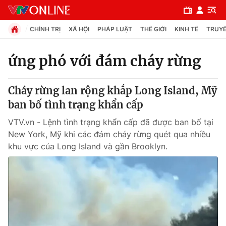
CHÍNH TRỊ
XÃ HỘI
PHÁP LUẬT
THẾ GIỚI
KINH TẾ
TRUYỀ
ứng phó với đám cháy rừng
Chuyên mục
Cháy rừng lan rộng khắp Long Island, Mỹ
Chính trị
ban bố tình trạng khẩn cấp
VTV.vn - Lệnh tình trạng khẩn cấp đã được ban bố tại
Xã hội
New York, Mỹ khi các đám cháy rừng quét qua nhiều
khu vực của Long Island và gần Brooklyn.
Pháp luật
Y tế
Thế giới