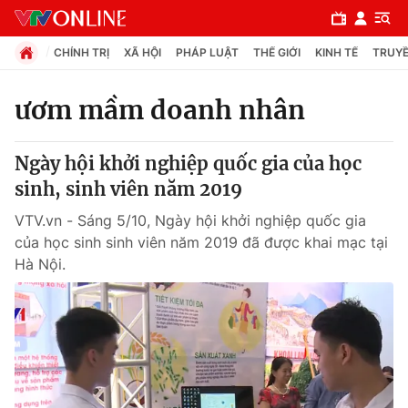
CHÍNH TRỊ
XÃ HỘI
PHÁP LUẬT
THẾ GIỚI
KINH TẾ
TRUYỀ
ươm mầm doanh nhân
Chuyên mục
Ngày hội khởi nghiệp quốc gia của học
Chính trị
sinh, sinh viên năm 2019
VTV.vn - Sáng 5/10, Ngày hội khởi nghiệp quốc gia
Xã hội
của học sinh sinh viên năm 2019 đã được khai mạc tại
Hà Nội.
Pháp luật
Y tế
Thế giới