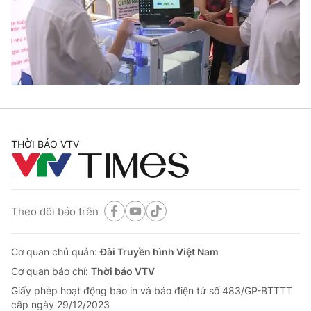
Tin tức
Kinh tế
Thế giới đó đây
Tài chính
Dữ liệu và đời sống
Câu chuyện quốc tế
Thị trường
Truyền hình
Góc doanh nghiệp
Phim VTV
THỜI BÁO VTV
Giải trí
Hậu trường
Điện ảnh
Đời sống
Nhân vật
Âm nhạc
Theo dõi báo trên
Du lịch
Khán giả
Giáo dục
Sao
Làm đẹp
Giải sao mai
Cơ quan chủ quản:
Đài Truyền hình Việt Nam
Tuyển sinh
Công nghệ
Cơ quan báo chí:
Thời báo VTV
Chất lượng cuộc sống
Học trực tuyến
Giấy phép hoạt động báo in và báo điện tử số 483/GP-BTTTT
Hitech Công nghệ tương lai
cấp ngày 29/12/2023