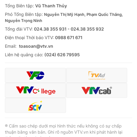
Giao lưu trực tuyến
Tổng Biên tập:
Vũ Thanh Thủy
Sản phẩm
Phó Tổng Biên tập:
Nguyễn Thị Mỹ Hạnh, Phạm Quốc Thắng,
Lịch phát sóng
Thị trường
Nguyễn Trọng Ninh
Tổng đài VTV:
024.38 355 931 - 024.38 355 932
Tư vấn
Ðiện thoại Thời báo VTV:
0988 671 671
Chuyên mục khác
Email:
toasoan@vtv.vn
Emagazine
Podcast
Liên hệ quảng cáo:
(024) 626 79595
Photo
Infographic
Video
Shorts video
VTV Money
VTV Thể thao
VTV Sức khoẻ
Bất động sản
® Cấm sao chép dưới mọi hình thức nếu không có sự chấp
thuận bằng văn bản. Ghi rõ nguồn VTV.vn khi phát hành lại