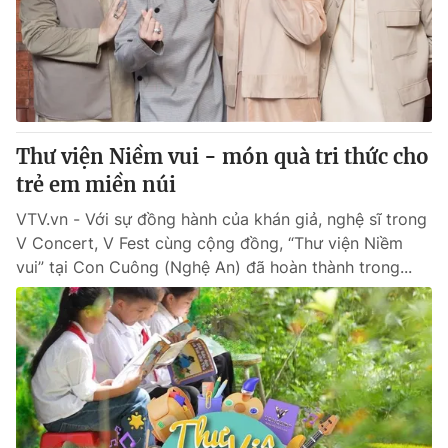
Tin tức
Kinh tế
Thế giới đó đây
Tài chính
Dữ liệu và đời sống
Câu chuyện quốc tế
Thị trường
Thư viện Niềm vui - món quà tri thức cho
Truyền hình
Góc doanh nghiệp
trẻ em miền núi
Phim VTV
Giải trí
VTV.vn - Với sự đồng hành của khán giả, nghệ sĩ trong
Hậu trường
V Concert, V Fest cùng cộng đồng, “Thư viện Niềm
Điện ảnh
vui” tại Con Cuông (Nghệ An) đã hoàn thành trong...
Đời sống
Nhân vật
Âm nhạc
Du lịch
Khán giả
Giáo dục
Sao
Làm đẹp
Giải sao mai
Tuyển sinh
Công nghệ
Chất lượng cuộc sống
Học trực tuyến
Hitech Công nghệ tương lai