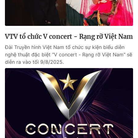
VTV tổ chức V concert - Rạng rỡ Việt Nam
Đài Truyền hình Việt Nam tổ chức sự kiện biểu diễn
nghệ thuật đặc biệt "V concert - Rạng rỡ Việt Nam" sẽ
diễn ra vào tối 9/8/2025.