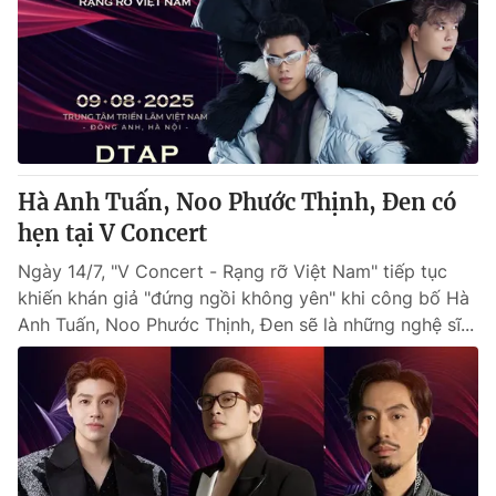
Hà Anh Tuấn, Noo Phước Thịnh, Đen có
hẹn tại V Concert
Ngày 14/7, "V Concert - Rạng rỡ Việt Nam" tiếp tục
khiến khán giả "đứng ngồi không yên" khi công bố Hà
Anh Tuấn, Noo Phước Thịnh, Đen sẽ là những nghệ sĩ...