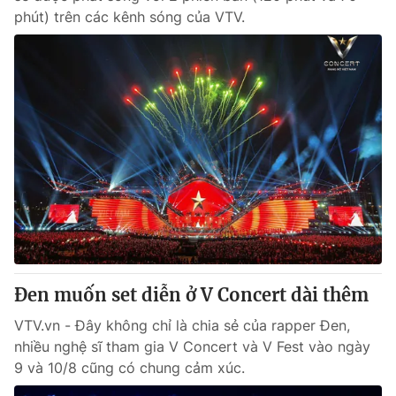
phút) trên các kênh sóng của VTV.
Đen muốn set diễn ở V Concert dài thêm
VTV.vn - Đây không chỉ là chia sẻ của rapper Đen,
nhiều nghệ sĩ tham gia V Concert và V Fest vào ngày
9 và 10/8 cũng có chung cảm xúc.