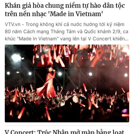
Khán giả hòa chung niềm tự hào dân tộc
trên nền nhạc 'Made in Vietnam'
VTV.vn - Trong không khí cả nước hướng tới kỷ niệm
80 năm Cách mạng Tháng Tám và Quốc khánh 2/9, ca
khúc "Made in Vietnam" vang lên tại V Concert khiến...
V Concert: Trúc Nhân mở màn bằng loạt