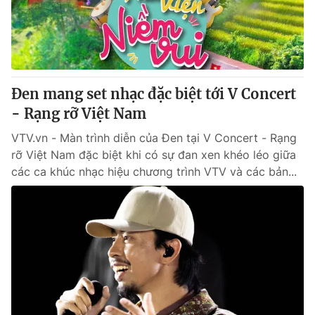
Giao lưu trực tuyến
Sản phẩm
Lịch phát sóng
Thị trường
Tư vấn
Đen mang set nhạc đặc biệt tới V Concert
Chuyên mục khác
- Rạng rỡ Việt Nam
Emagazine
Podcast
VTV.vn - Màn trình diễn của Đen tại V Concert - Rạng
rỡ Việt Nam đặc biệt khi có sự đan xen khéo léo giữa
Photo
Infographic
các ca khúc nhạc hiệu chương trình VTV và các bản...
Video
Shorts video
VTV Money
VTV Thể thao
VTV Sức khoẻ
Bất động sản