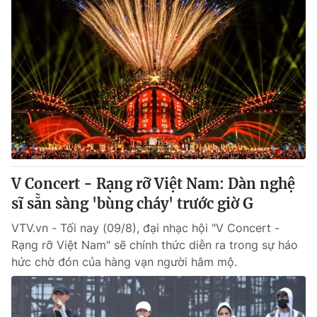
V Concert - Rạng rỡ Việt Nam: Dàn nghệ
sĩ sẵn sàng 'bùng cháy' trước giờ G
VTV.vn - Tối nay (09/8), đại nhạc hội "V Concert -
Rạng rỡ Việt Nam" sẽ chính thức diễn ra trong sự háo
hức chờ đón của hàng vạn người hâm mộ.