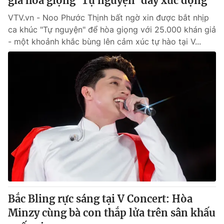
giả hòa giọng 'Tự nguyện' đầy xúc động
VTV.vn - Noo Phước Thịnh bất ngờ xin được bắt nhịp
ca khúc "Tự nguyện" để hòa giọng với 25.000 khán giả
- một khoảnh khắc bùng lên cảm xúc tự hào tại V...
Bắc Bling rực sáng tại V Concert: Hòa
Minzy cùng bà con thắp lửa trên sân khấu