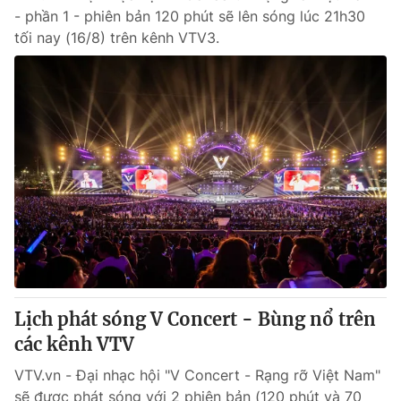
- phần 1 - phiên bản 120 phút sẽ lên sóng lúc 21h30
tối nay (16/8) trên kênh VTV3.
Lịch phát sóng V Concert - Bùng nổ trên
các kênh VTV
VTV.vn - Đại nhạc hội "V Concert - Rạng rỡ Việt Nam"
sẽ được phát sóng với 2 phiên bản (120 phút và 70