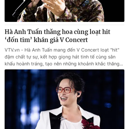
Thị trường 24h
Tấm lòng Việt
VTV4
Vươn mình bằng AI
Hà Anh Tuấn thăng hoa cùng loạt hit
VTV9
VTV8
‘đốn tim’ khán giả V Concert
VTV.vn - Hà Anh Tuấn mang đến V Concert loạt "hit"
Liên hệ tòa soạn
English
đậm chất tự sự, kết hợp giọng hát tinh tế cùng sân
khấu hoành tráng, tạo nên những khoảnh khắc thăng...
THỜI BÁO VTV
Theo dõi báo trên
Cơ quan chủ quản:
Đài Truyền hình Việt Nam