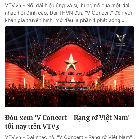
VTV.vn - Nối dài hiệu ứng và sự bùng nổ của một đại
nhạc hội đỉnh cao, Đài THVN đưa "V Concert" đến với
khán giả truyền hình, mở đầu là phần 1 phát sóng...
Đón xem 'V Concert - Rạng rỡ Việt Nam'
tối nay trên VTV3
VTV.vn - Đại nhạc hội "V Concert - Rạng rỡ Việt Nam"