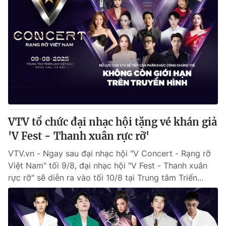
VTV tổ chức đại nhạc hội tặng vé khán giả
'V Fest - Thanh xuân rực rỡ'
VTV.vn - Ngay sau đại nhạc hội "V Concert - Rạng rỡ
Việt Nam" tối 9/8, đại nhạc hội "V Fest - Thanh xuân
rực rỡ" sẽ diễn ra vào tối 10/8 tại Trung tâm Triển...