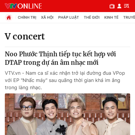
CHÍNH TRỊ
XÃ HỘI
PHÁP LUẬT
THẾ GIỚI
KINH TẾ
TRUYỀ
V concert
Chuyên mục
Noo Phước Thịnh tiếp tục kết hợp với
Chính trị
DTAP trong dự án âm nhạc mới
VTV.vn - Nam ca sĩ xác nhận trở lại đường đua VPop
Xã hội
với EP "Nhấc máy" sau quãng thời gian khá im ắng
trong làng nhạc.
Pháp luật
Y tế
Thế giới