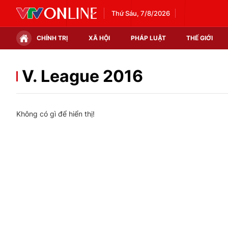
Thứ Sáu, 7/8/2026
CHÍNH TRỊ
XÃ HỘI
PHÁP LUẬT
THẾ GIỚI
Chính trị
Xã hội
V. League 2016
Thế giới
Kinh tế
Không có gì để hiển thị!
Tin tức
Tài chính
Thế giới đó đây
Thị trường
Câu chuyện quốc tế
Góc doanh nghiệp
Dữ liệu và đời sống