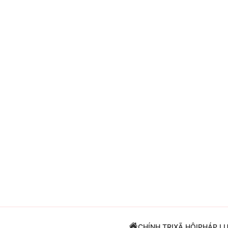
Giải trí
Đời sống
Điện ảnh
Du lịch
Âm nhạc
Làm đẹp
Sao
Chất lượng cuộc sốn
CHÍNH TRỊ
XÃ HỘI
PHÁP L