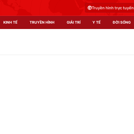
Truyền hình trực tuyến
KINH TẾ
TRUYỀN HÌNH
GIẢI TRÍ
Y TẾ
ĐỜI SỐNG
Pháp luật
Y tế
Truyền hình
Multimedia
Phim VTV
Video
Hậu trường
Shorts video
Nhân vật
Podcast
Khán giả
EMagazine
Giải sao mai
Photo
Infographic