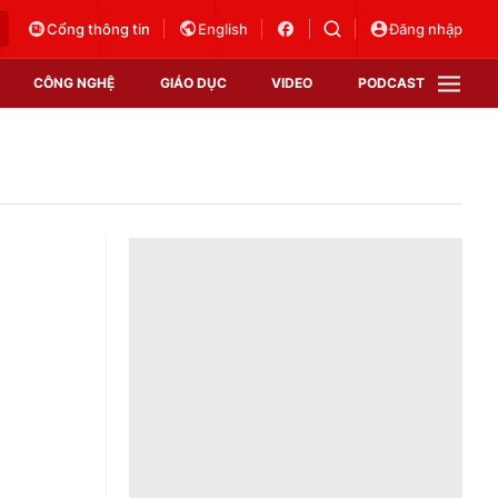
Cổng thông tin
English
Đăng nhập
CÔNG NGHỆ
GIÁO DỤC
VIDEO
PODCAST
VTV Money
VTV Thể thao
VTV Sức khoẻ
Bất động sản
Thị trường 24h
Tấm lòng Việt
Vươn mình bằng AI
VTV4
VTV8
VTV9
Lịch phát sóng
Giao lưu trực tuyến
Sự kiện