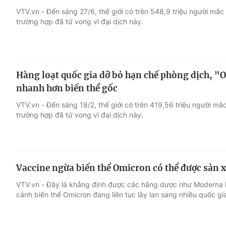
VTV.vn - Đến sáng 27/6, thế giới có trên 548,9 triệu người mắc
trường hợp đã tử vong vì đại dịch này.
Giải trí
Đời sống
Điện ảnh
Du lịch
Hàng loạt quốc gia dỡ bỏ hạn chế phòng dịch, "
Âm nhạc
Làm đẹp
nhanh hơn biến thể gốc
VTV.vn - Đến sáng 18/2, thế giới có trên 419,56 triệu người mắ
Sao
Chất lượng cuộc sốn
trường hợp đã tử vong vì đại dịch này.
Vaccine ngừa biến thể Omicron có thể được sản 
VTV.vn - Đây là khẳng định được các hãng dược như Moderna h
cảnh biến thể Omicron đang liên tục lây lan sang nhiều quốc gia 