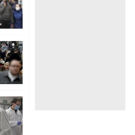
Liên hệ toà soạn
hệ tương lai