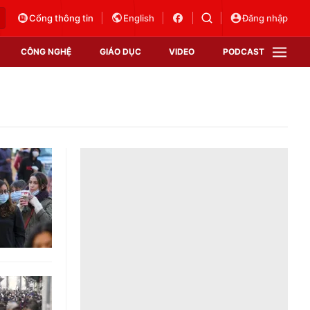
Cổng thông tin
English
Đăng nhập
CÔNG NGHỆ
GIÁO DỤC
VIDEO
PODCAST
VTV Money
VTV Thể thao
VTV Sức khoẻ
Bất động sản
Thị trường 24h
Tấm lòng Việt
Vươn mình bằng AI
VTV4
VTV8
VTV9
Lịch phát sóng
Giao lưu trực tuyến
Sự kiện