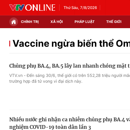
Thứ Sáu, 7/8/2026
CHÍNH TRỊ
XÃ HỘI
PHÁP LUẬT
THẾ GIỚI
Chính trị
Xã hội
Vaccine ngừa biến thể O
Thế giới
Kinh tế
Chủng phụ BA.4, BA.5 lây lan nhanh chóng mặt t
Tin tức
Tài chính
VTV.vn - Đến sáng 30/6, thế giới có trên 552,28 triệu người m
trường hợp đã tử vong vì đại dịch này.
Thế giới đó đây
Thị trường
Câu chuyện quốc tế
Góc doanh nghiệp
Dữ liệu và đời sống
Nhiều nước ghi nhận ca nhiễm chủng phụ BA.4 v
nghiệm COVID-19 toàn dân lần 3