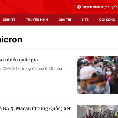
Truyền hình trực tuyến
KINH TẾ
TRUYỀN HÌNH
GIẢI TRÍ
Y TẾ
ĐỜI SỐNG
Pháp luật
Y tế
micron
Truyền hình
Multimedia
ại nhiều quốc gia
Phim VTV
Video
ắc COVID-19, trong đó hơn 6,35 triệu
Hậu trường
Shorts video
Nhân vật
Podcast
Khán giả
EMagazine
Giải sao mai
Photo
à BA.5, Macau (Trung Quốc) xét
Infographic