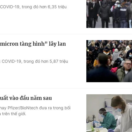
 COVID-19, trong đó hơn 6,35 triệu
Góc ảnh
Giáo dục
Công nghệ
Tuyển sinh
Hitech Công ng
Omicron tàng hình" lây lan
Học trực tuyến
Sản phẩm
c COVID-19, trong đó hơn 5,87 triệu
g
Thị trường
Tư vấn
xuất vào đầu năm sau
ay Pfizer/BioNtech đưa ra trong bối
trên thế giới.